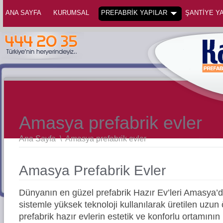
ANA SAYFA
KURUMSAL
PREFABRİK YAPILAR
ŞANTİYE YA
Amasya prefabrik evler
Ana Sayfa
\
Amasya prefabrik evler
Amasya Prefabrik Evler
Dünyanın en güzel prefabrik Hazır Ev’leri Amasya
sistemle yüksek teknoloji kullanılarak üretilen uz
prefabrik hazır evlerin estetik ve konforlu ortamının 