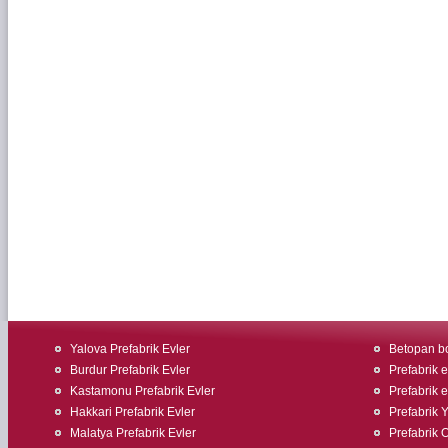
Yalova Prefabrik Evler
Betopan bo
Burdur Prefabrik Evler
Prefabrik e
Kastamonu Prefabrik Evler
Prefabrik 
Hakkari Prefabrik Evler
Prefabrik 
Malatya Prefabrik Evler
Prefabrik O