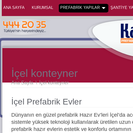
ANA SAYFA
KURUMSAL
PREFABRİK YAPILAR
ŞANTİYE YA
İçel konteyner
Ana Sayfa
\
İçel konteyner
İçel Prefabrik Evler
Dünyanın en güzel prefabrik Hazır Ev’leri İçel’da 
sistemle yüksek teknoloji kullanılarak üretilen uz
prefabrik hazır evlerin estetik ve konforlu ortamının 