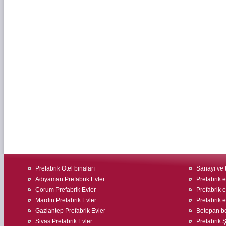
Prefabrik Otel binaları
Sanayi ve t
Adıyaman Prefabrik Evler
Prefabrik ev
Çorum Prefabrik Evler
Prefabrik ev
Mardin Prefabrik Evler
Prefabrik e
Gaziantep Prefabrik Evler
Betopan bo
Sivas Prefabrik Evler
Prefabrik Ş