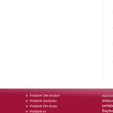
Prefabrik Otel binaları
Hızlı Er
istasy
Prefabrik Şantiyeler
prefab
Prefabrik Ofis binası
Baybu
Prefabrik ev