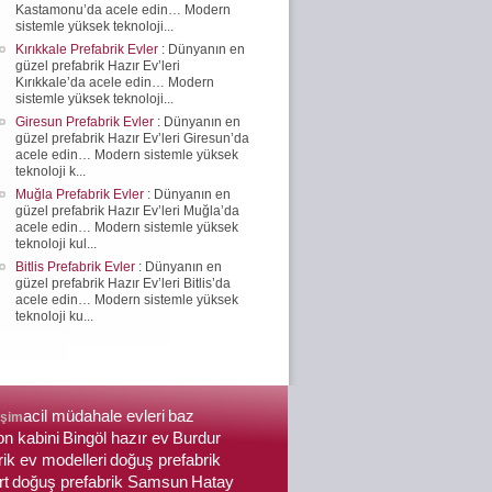
Kastamonu’da acele edin… Modern
sistemle yüksek teknoloji...
Kırıkkale Prefabrik Evler
: Dünyanın en
güzel prefabrik Hazır Ev’leri
Kırıkkale’da acele edin… Modern
sistemle yüksek teknoloji...
Giresun Prefabrik Evler
: Dünyanın en
güzel prefabrik Hazır Ev’leri Giresun’da
acele edin… Modern sistemle yüksek
teknoloji k...
Muğla Prefabrik Evler
: Dünyanın en
güzel prefabrik Hazır Ev’leri Muğla’da
acele edin… Modern sistemle yüksek
teknoloji kul...
Bitlis Prefabrik Evler
: Dünyanın en
güzel prefabrik Hazır Ev’leri Bitlis’da
acele edin… Modern sistemle yüksek
teknoloji ku...
acil müdahale evleri
baz
işim
on kabini
Bingöl hazır ev
Burdur
rik ev modelleri
doğuş prefabrik
rt
doğuş prefabrik Samsun
Hatay