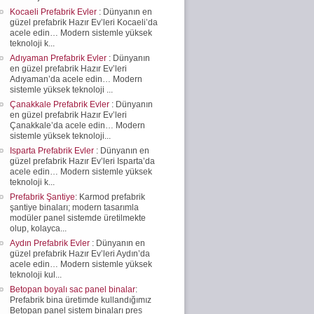
Kocaeli Prefabrik Evler
: Dünyanın en
güzel prefabrik Hazır Ev’leri Kocaeli’da
acele edin… Modern sistemle yüksek
teknoloji k...
Adıyaman Prefabrik Evler
: Dünyanın
en güzel prefabrik Hazır Ev’leri
Adıyaman’da acele edin… Modern
sistemle yüksek teknoloji ...
Çanakkale Prefabrik Evler
: Dünyanın
en güzel prefabrik Hazır Ev’leri
Çanakkale’da acele edin… Modern
sistemle yüksek teknoloji...
Isparta Prefabrik Evler
: Dünyanın en
güzel prefabrik Hazır Ev’leri Isparta’da
acele edin… Modern sistemle yüksek
teknoloji k...
Prefabrik Şantiye
: Karmod prefabrik
şantiye binaları; modern tasarımla
modüler panel sistemde üretilmekte
olup, kolayca...
Aydın Prefabrik Evler
: Dünyanın en
güzel prefabrik Hazır Ev’leri Aydın’da
acele edin… Modern sistemle yüksek
teknoloji kul...
Betopan boyalı sac panel binalar
:
Prefabrik bina üretimde kullandığımız
Betopan panel sistem binaları pres