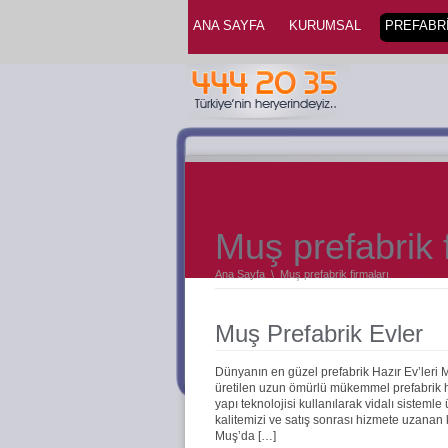
ANA SAYFA
KURUMSAL
PREFABRİ
Muş prefabrik 
Ana Sayfa
\
Muş prefabrik firmaları
Muş Prefabrik Evler
Dünyanın en güzel prefabrik Hazır Ev’leri 
üretilen uzun ömürlü mükemmel prefabrik haz
yapı teknolojisi kullanılarak vidalı sistemle
kalitemizi ve satış sonrası hizmete uzanan
Muş’da […]