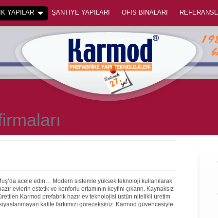
K YAPILAR
ŞANTİYE YAPILARI
OFİS BİNALARI
REFERANSL
firmaları
Muş’da acele edin… Modern sistemle yüksek teknoloji kullanılarak
ır evlerin estetik ve konforlu ortamının keyfini çıkarın. Kaynaksız
 üretilen Karmod prefabrik hazır ev teknolojisi üstün nitelikli üretim
 kıyaslanmayan kalite farkımızı göreceksiniz. Karmod güvencesiyle