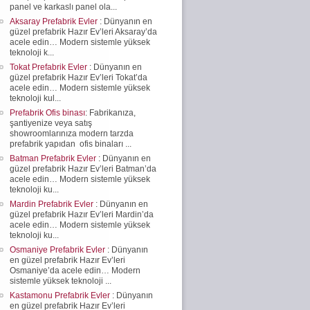
panel ve karkaslı panel ola...
Aksaray Prefabrik Evler
: Dünyanın en
güzel prefabrik Hazır Ev’leri Aksaray’da
acele edin… Modern sistemle yüksek
teknoloji k...
Tokat Prefabrik Evler
: Dünyanın en
güzel prefabrik Hazır Ev’leri Tokat’da
acele edin… Modern sistemle yüksek
teknoloji kul...
Prefabrik Ofis binası
: Fabrikanıza,
şantiyenize veya satış
showroomlarınıza modern tarzda
prefabrik yapıdan ofis binaları ...
Batman Prefabrik Evler
: Dünyanın en
güzel prefabrik Hazır Ev’leri Batman’da
acele edin… Modern sistemle yüksek
teknoloji ku...
Mardin Prefabrik Evler
: Dünyanın en
güzel prefabrik Hazır Ev’leri Mardin’da
acele edin… Modern sistemle yüksek
teknoloji ku...
Osmaniye Prefabrik Evler
: Dünyanın
en güzel prefabrik Hazır Ev’leri
Osmaniye’da acele edin… Modern
sistemle yüksek teknoloji ...
Kastamonu Prefabrik Evler
: Dünyanın
en güzel prefabrik Hazır Ev’leri