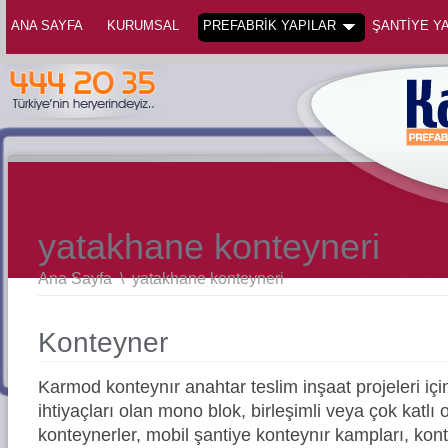
ANA SAYFA
KURUMSAL
PREFABRİK YAPILAR
ŞANTİYE YA
yatakhane konteyneri
Ana Sayfa
\
yatakhane konteyneri
Konteyner
Karmod konteynır anahtar teslim inşaat projeleri içi
ihtiyaçları olan mono blok, birleşimli veya çok katlı
konteynerler, mobil şantiye konteynır kampları, kon