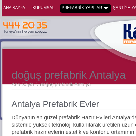
ANA SAYFA
KURUMSAL
PREFABRİK YAPILAR
ŞANTİYE YA
doğuş prefabrik Antalya
Ana Sayfa
\
doğuş prefabrik Antalya
Antalya Prefabrik Evler
Dünyanın en güzel prefabrik Hazır Ev’leri Antalya
sistemle yüksek teknoloji kullanılarak üretilen uz
prefabrik hazır evlerin estetik ve konforlu ortamının 