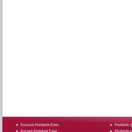
Erzurum Prefabrik Evler
Prefabrik Ş
Kocaeli Prefabrik Evler
Prefabrik ev