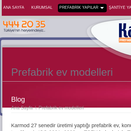
ANA SAYFA
KURUMSAL
PREFABRİK YAPILAR
ŞANTİYE YA
Prefabrik ev modelleri
Blog
Ana Sayfa
\
Prefabrik ev modelleri
Karmod 27 senedir üretimi yaptığı prefabrik ev, konu