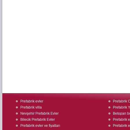
Prefabrik evler
Prefabrik O
Prefabrik villa
Prefabrik 
Nevşehir Prefabrik Evler
Betopan bo
Bilecik Prefabrik Evler
Prefabrik 
Prefabrik evler ve fiyatları
Prefabrik e