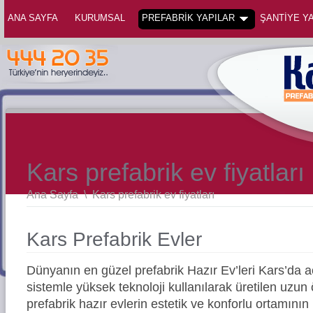
ANA SAYFA
KURUMSAL
PREFABRİK YAPILAR
ŞANTİYE YA
Kars prefabrik ev fiyatları
Ana Sayfa
\
Kars prefabrik ev fiyatları
Kars Prefabrik Evler
Dünyanın en güzel prefabrik Hazır Ev’leri Kars’da
sistemle yüksek teknoloji kullanılarak üretilen uz
prefabrik hazır evlerin estetik ve konforlu ortamının 