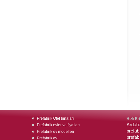
Prefabrik Otel binaları
Hızlı Er
Ardaha
Prefabrik evler ve fiyatları
prefabr
Prefabrik ev modelleri
prefab
Prefabrik ev