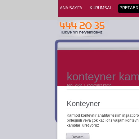
ANA SAYFA
KURUMSAL
PREFABRİ
konteyner ka
Ana Sayfa
\
konteyner kamp
Konteyner
Karmod konteynır anahtar teslim inşaat proje
birleşimli veya çok katlı ofis yaşam konteyn
kampları üretiyoruz
Devamı