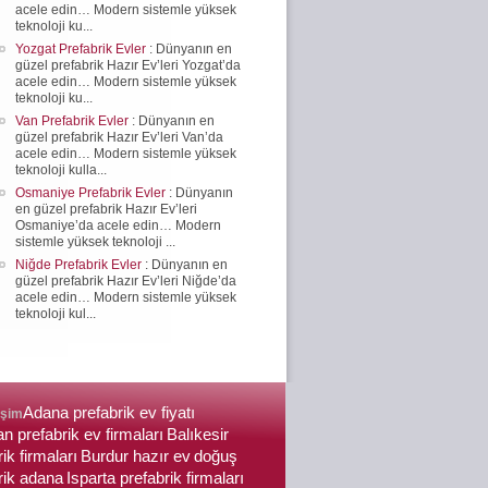
acele edin… Modern sistemle yüksek
teknoloji ku...
Yozgat Prefabrik Evler
: Dünyanın en
güzel prefabrik Hazır Ev’leri Yozgat’da
acele edin… Modern sistemle yüksek
teknoloji ku...
Van Prefabrik Evler
: Dünyanın en
güzel prefabrik Hazır Ev’leri Van’da
acele edin… Modern sistemle yüksek
teknoloji kulla...
Osmaniye Prefabrik Evler
: Dünyanın
en güzel prefabrik Hazır Ev’leri
Osmaniye’da acele edin… Modern
sistemle yüksek teknoloji ...
Niğde Prefabrik Evler
: Dünyanın en
güzel prefabrik Hazır Ev’leri Niğde’da
acele edin… Modern sistemle yüksek
teknoloji kul...
Adana prefabrik ev fiyatı
işim
n prefabrik ev firmaları
Balıkesir
ik firmaları
Burdur hazır ev
doğuş
rik adana
Isparta prefabrik firmaları