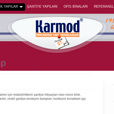
K YAPILAR
ŞANTİYE YAPILARI
OFİS BİNALARI
REFERANSL
mp
leri için müteahhitlerin şantiye ihtiyaçları olan mono blok,
erler, mobil şantiye konteynır kampları, konteynir konaklam işçi