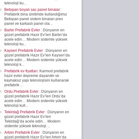
teknoloji ku...
Betopan boyalı sac panel binalar
:
Prefabrik bina üretimde kullandığımız
Betopan panel sistem binaları pres
panel ve karkaslı panel ola...
Bartın Prefabrik Evler
: Dünyanın en
güzel prefabrik Hazır Ev’leri Bartın’da
acele edin… Modern sistemle yüksek
teknoloji ku...
Kayseri Prefabrik Evler
: Dünyanın en
güzel prefabrik Hazır Ev’leri Kayseri’da
acele edin… Modern sistemle yüksek
teknoloji k...
Prefabrik ev fiyatları
: Karmod prefabrik
hazır evler depreme dayanıklı ve
kaynaksız yapı teknolojisini kullanarak
prefabrik ...
Ordu Prefabrik Evler
: Dünyanın en
güzel prefabrik Hazır Ev’leri Ordu’da
acele edin… Modern sistemle yüksek
teknoloji kull...
Tekirdağ Prefabrik Evler
: Dünyanın en
güzel prefabrik Hazır Ev’leri
Tekirdağ’da acele edin… Modern
sistemle yüksek teknoloji ...
Artvin Prefabrik Evler
: Dünyanın en
güzel prefabrik Hazır Ev’leri Artvin’da