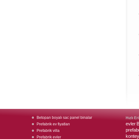
Betopan boyalı sac panel binalar
Hızlı Er
evler
B
Prefabrik ev fiyatları
prefab
Prefabrik villa
konte
Prefabrik evler