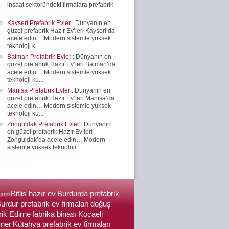
inşaat sektöründeki firmalara prefabrik
...
Kayseri Prefabrik Evler
: Dünyanın en
güzel prefabrik Hazır Ev’leri Kayseri’da
acele edin… Modern sistemle yüksek
teknoloji k...
Batman Prefabrik Evler
: Dünyanın en
güzel prefabrik Hazır Ev’leri Batman’da
acele edin… Modern sistemle yüksek
teknoloji ku...
Manisa Prefabrik Evler
: Dünyanın en
güzel prefabrik Hazır Ev’leri Manisa’da
acele edin… Modern sistemle yüksek
teknoloji ku...
Zonguldak Prefabrik Evler
: Dünyanın
en güzel prefabrik Hazır Ev’leri
Zonguldak’da acele edin… Modern
sistemle yüksek teknoloji...
Bitlis hazır ev
Burdurda prefabrik
işim
urdur prefabrik ev firmaları
doğuş
rik Edirne
fabrika binası
Kocaeli
yner
Kütahya prefabrik ev firmaları