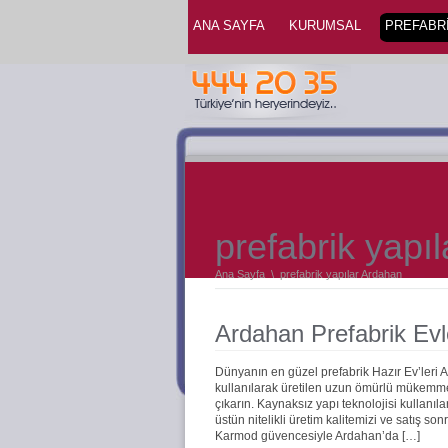
ANA SAYFA
KURUMSAL
PREFABRİ
prefabrik yapı
Ana Sayfa
\
prefabrik yapılar Ardahan
Ardahan Prefabrik Evl
Dünyanın en güzel prefabrik Hazır Ev’leri
kullanılarak üretilen uzun ömürlü mükemmel 
çıkarın. Kaynaksız yapı teknolojisi kullanıla
üstün nitelikli üretim kalitemizi ve satış s
Karmod güvencesiyle Ardahan’da […]