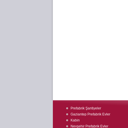
Prefabrik Şantiyeler
Gaziantep Prefabrik Evler
Kabin
Nevşehir Prefabrik Evler