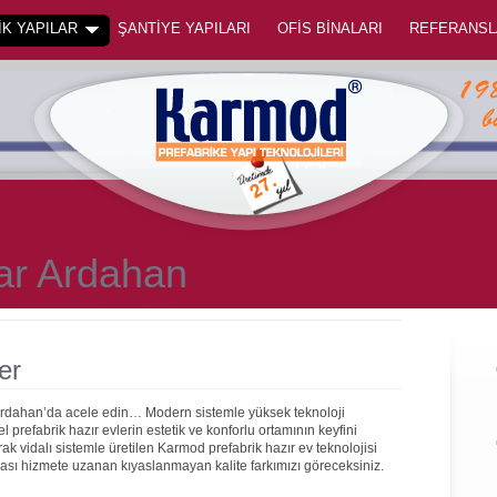
K YAPILAR
ŞANTİYE YAPILARI
OFİS BİNALARI
REFERANSL
lar Ardahan
er
 Ardahan’da acele edin… Modern sistemle yüksek teknoloji
prefabrik hazır evlerin estetik ve konforlu ortamının keyfini
rak vidalı sistemle üretilen Karmod prefabrik hazır ev teknolojisi
onrası hizmete uzanan kıyaslanmayan kalite farkımızı göreceksiniz.