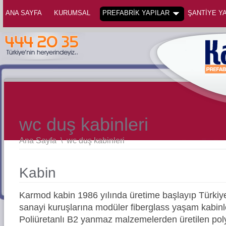
ANA SAYFA
KURUMSAL
PREFABRİK YAPILAR
ŞANTİYE YA
wc duş kabinleri
Ana Sayfa
\
wc duş kabinleri
Kabin
Karmod kabin 1986 yılında üretime başlayıp Türkiy
sanayi kuruşlarına modüler fiberglass yaşam kabinler
Poliüretanlı B2 yanmaz malzemelerden üretilen pol