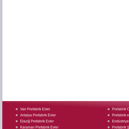
Van Prefabrik Evler
Prefabrik O
Antalya Prefabrik Evler
Prefabrik e
Elazığ Prefabrik Evler
Endüstriyel
Karaman Prefabrik Evler
Prefabrik Ş