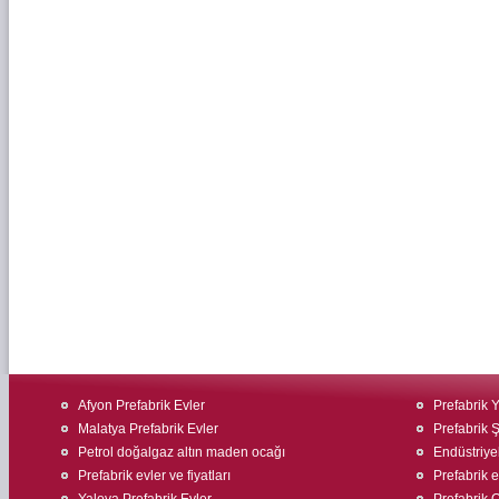
Afyon Prefabrik Evler
Prefabrik 
Malatya Prefabrik Evler
Prefabrik Ş
Petrol doğalgaz altın maden ocağı
Endüstriyel
Prefabrik evler ve fiyatları
Prefabrik e
Yalova Prefabrik Evler
Prefabrik O