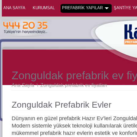
ANA SAYFA
KURUMSAL
PREFABRİK YAPILAR
ŞANTİYE YA
Zonguldak prefabrik ev fiy
Ana Sayfa
\
Zonguldak prefabrik ev fiyatları
Zonguldak Prefabrik Evler
Dünyanın en güzel prefabrik Hazır Ev’leri Zonguld
Modern sistemle yüksek teknoloji kullanılarak üreti
mükemmel prefabrik hazır evlerin estetik ve konforl