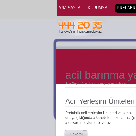
ANA SAYFA
KURUMSAL
PREFABRİ
acil barınma y
Ana Sayfa
\
acil barınma yaşam üniteleri
Acil Yerleşim Üniteleri
Prefabrik acil Yerleşim Üniteleri ve konakl
ortaya çıktığında afetzedelerin kullanacağı 
afet yardım evleri üretiyoruz.
Devamı