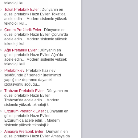
teknoloji ku...
Tokat Prefabrik Evler
: Dünyanın en
güzel prefabrik Hazır Ev’leri Tokat’da
acele edin… Modern sistemle yüksek
teknoloji kul...
Çorum Prefabrik Evler
: Dünyanın en
güzel prefabrik Hazır Ev’leri Çorum’da
acele edin… Modern sistemle yüksek
teknoloji kul...
Ağrı Prefabrik Evler
: Dünyanın en
güzel prefabrik Hazır Ev’leri Ağrı’da
acele edin… Modern sistemle yüksek
teknoloji kull...
Prefabrik ev
: Prefabrik hazır ev
sektöründe 27 senedir üretimimizi
yaptığımız depreme dayanıklı
izolasyonlu soğuğu...
Trabzon Prefabrik Evler
: Dünyanın en
güzel prefabrik Hazır Ev’leri
Trabzon’da acele edin… Modern
sistemle yüksek teknoloji k...
Erzurum Prefabrik Evler
: Dünyanın en
güzel prefabrik Hazır Ev’leri
Erzurum’da acele edin… Modern
sistemle yüksek teknoloji k...
Amasya Prefabrik Evler
: Dünyanın en
güzel prefabrik Hazır Ev’leri Amasya’da