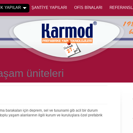
K YAPILAR
ŞANTİYE YAPILARI
OFİS BİNALARI
REFERANSL
aşam üniteleri
ama barakaları için deprem, sel ve tusunami gib acil bir durum
toplu yaşam alanlarının ilgili kurum ve kuruluşlara özel prefabrik