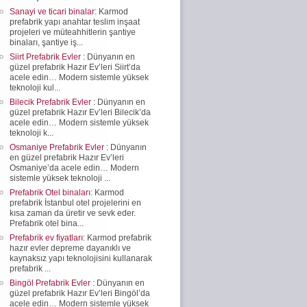
Sanayi ve ticari binalar
: Karmod
prefabrik yapı anahtar teslim inşaat
projeleri ve müteahhitlerin şantiye
binaları, şantiye iş...
Siirt Prefabrik Evler
: Dünyanın en
güzel prefabrik Hazır Ev’leri Siirt’da
acele edin… Modern sistemle yüksek
teknoloji kul...
Bilecik Prefabrik Evler
: Dünyanın en
güzel prefabrik Hazır Ev’leri Bilecik’da
acele edin… Modern sistemle yüksek
teknoloji k...
Osmaniye Prefabrik Evler
: Dünyanın
en güzel prefabrik Hazır Ev’leri
Osmaniye’da acele edin… Modern
sistemle yüksek teknoloji ...
Prefabrik Otel binaları
: Karmod
prefabrik İstanbul otel projelerini en
kısa zaman da üretir ve sevk eder.
Prefabrik otel bina...
Prefabrik ev fiyatları
: Karmod prefabrik
hazır evler depreme dayanıklı ve
kaynaksız yapı teknolojisini kullanarak
prefabrik ...
Bingöl Prefabrik Evler
: Dünyanın en
güzel prefabrik Hazır Ev’leri Bingöl’da
acele edin… Modern sistemle yüksek