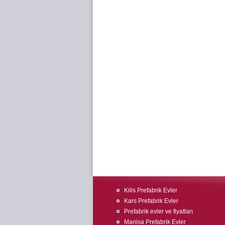
Kilis Prefabrik Evler
Kars Prefabrik Evler
Prefabrik evler ve fiyatları
Manisa Prefabrik Evler