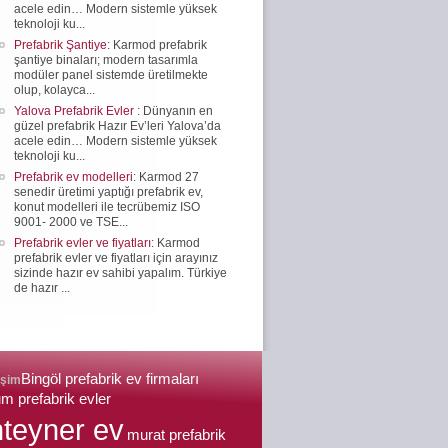
acele edin… Modern sistemle yüksek
teknoloji ku...
Prefabrik Şantiye
: Karmod prefabrik
şantiye binaları; modern tasarımla
modüler panel sistemde üretilmekte
olup, kolayca...
Yalova Prefabrik Evler
: Dünyanın en
güzel prefabrik Hazır Ev’leri Yalova’da
acele edin… Modern sistemle yüksek
teknoloji ku...
Prefabrik ev modelleri
: Karmod 27
senedir üretimi yaptığı prefabrik ev,
konut modelleri ile tecrübemiz ISO
9001- 2000 ve TSE...
Prefabrik evler ve fiyatları
: Karmod
prefabrik evler ve fiyatları için arayınız
sizinde hazır ev sahibi yapalım. Türkiye
de hazır ...
Bingöl prefabrik ev firmaları
işim
m prefabrik evler
teyner ev
murat prefabrik