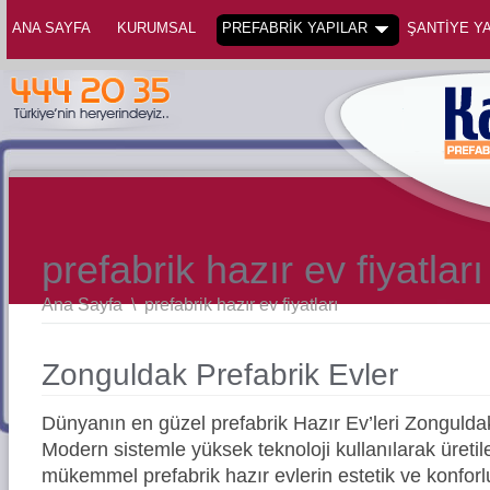
ANA SAYFA
KURUMSAL
PREFABRİK YAPILAR
ŞANTİYE YA
prefabrik hazır ev fiyatları
Ana Sayfa
\
prefabrik hazır ev fiyatları
Zonguldak Prefabrik Evler
Dünyanın en güzel prefabrik Hazır Ev’leri Zonguld
Modern sistemle yüksek teknoloji kullanılarak üreti
mükemmel prefabrik hazır evlerin estetik ve konforl