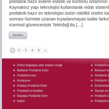
prefabrik hazır evlerin estetik ve konforlu ortamının 
Kaynaksız yapı teknolojisi kullanılarak vidalı siste
prefabrik hazır ev teknolojisi üstün nitelikli üretim ka
sonrası hizmete uzanan kıyaslanmayan kalite farkım
Karmod güvencesiyle Tekirdağ’da […]
Devamı
1
2
3
4
5
»
Petrol doğalgaz altın maden ocağı
Prefabrik ev
Balıkesir Prefabrik Evler
Betopan bo
Prefabrik evler
Prefabrik Ş
Konteyner
Prefabrik 
Antalya Prefabrik Evler
Endüstriyel
Prefabrik ev fiyatları
Sanayi ve t
Malatya Prefabrik Evler
Prefabrik O
Kabin
Prefabrik e