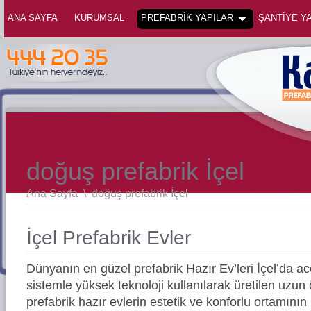
ANA SAYFA
KURUMSAL
PREFABRİK YAPILAR
ŞANTİYE YA
doğuş prefabrik İçel
Ana Sayfa
\
doğuş prefabrik İçel
İçel Prefabrik Evler
Dünyanın en güzel prefabrik Hazır Ev’leri İçel’da 
sistemle yüksek teknoloji kullanılarak üretilen uz
prefabrik hazır evlerin estetik ve konforlu ortamının 