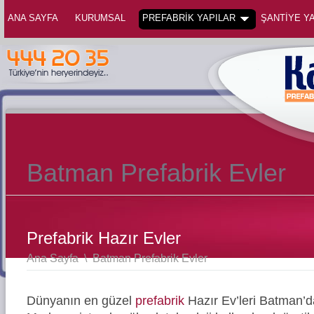
ANA SAYFA
KURUMSAL
PREFABRİK YAPILAR
ŞANTİYE YA
Batman Prefabrik Evler
Prefabrik Hazır Evler
Ana Sayfa
\
Batman Prefabrik Evler
Dünyanın en güzel
prefabrik
Hazır Ev’leri Batman’