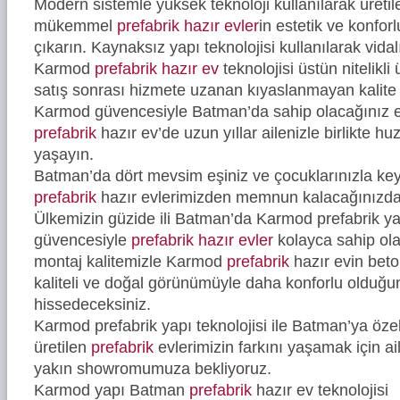
Modern sistemle yüksek teknoloji kullanılarak üreti
mükemmel
prefabrik hazır evler
in estetik ve konfor
çıkarın. Kaynaksız yapı teknolojisi kullanılarak vidal
Karmod
prefabrik hazır ev
teknolojisi üstün nitelikli
satış sonrası hizmete uzanan kıyaslanmayan kalite 
Karmod güvencesiyle Batman’da sahip olacağınız es
prefabrik
hazır ev’de uzun yıllar ailenizle birlikte hu
yaşayın.
Batman’da dört mevsim eşiniz ve çocuklarınızla key
prefabrik
hazır evlerimizden memnun kalacağınızd
Ülkemizin güzide ili Batman’da Karmod prefabrik yap
güvencesiyle
prefabrik hazır evler
kolayca sahip ola
montaj kalitemizle Karmod
prefabrik
hazır evin bet
kaliteli ve doğal görünümüyle daha konforlu olduğ
hissedeceksiniz.
Karmod prefabrik yapı teknolojisi ile Batman’ya özel
üretilen
prefabrik
evlerimizin farkını yaşamak için ail
yakın showromumuza bekliyoruz.
Karmod yapı Batman
prefabrik
hazır ev teknolojisi