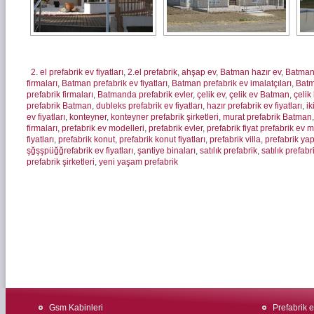
2. el prefabrik ev fiyatları
,
2.el prefabrik
,
ahşap ev
,
Batman hazır ev
,
Batman
firmaları
,
Batman prefabrik ev fiyatları
,
Batman prefabrik ev imalatçıları
,
Batm
prefabrik firmaları
,
Batmanda prefabrik evler
,
çelik ev
,
çelik ev Batman
,
çelik
prefabrik Batman
,
dubleks prefabrik ev fiyatları
,
hazır prefabrik ev fiyatları
,
ik
ev fiyatları
,
konteyner
,
konteyner prefabrik şirketleri
,
murat prefabrik Batman
firmaları
,
prefabrik ev modelleri
,
prefabrik evler
,
prefabrik fiyat prefabrik ev 
fiyatları
,
prefabrik konut
,
prefabrik konut fiyatları
,
prefabrik villa
,
prefabrik ya
şğşşpüğğrefabrik ev fiyatları
,
şantiye binaları
,
satılık prefabrik
,
satılık prefabr
prefabrik şirketleri
,
yeni yaşam prefabrik
Gsm Kabinleri
Prefabrik ev