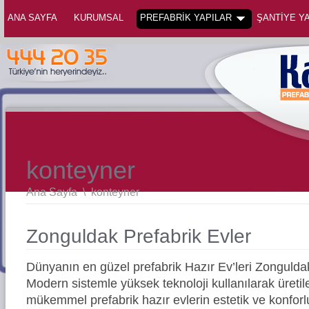
ANA SAYFA
KURUMSAL
PREFABRİK YAPILAR
ŞANTİYE YA
konteyner
Ana Sayfa
\
konteyner
Zonguldak Prefabrik Evler
Dünyanın en güzel prefabrik Hazır Ev’leri Zonguld
Modern sistemle yüksek teknoloji kullanılarak üreti
mükemmel prefabrik hazır evlerin estetik ve konforl