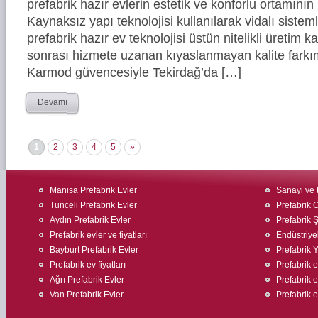
prefabrik hazır evlerin estetik ve konforlu ortamının 
Kaynaksız yapı teknolojisi kullanılarak vidalı siste
prefabrik hazır ev teknolojisi üstün nitelikli üretim ka
sonrası hizmete uzanan kıyaslanmayan kalite farkım
Karmod güvencesiyle Tekirdağ’da […]
Devamı
1
2
3
4
5
»
Manisa Prefabrik Evler
Sanayi ve t
Tunceli Prefabrik Evler
Prefabrik O
Aydın Prefabrik Evler
Prefabrik Ş
Prefabrik evler ve fiyatları
Endüstriyel
Bayburt Prefabrik Evler
Prefabrik 
Prefabrik ev fiyatları
Prefabrik ev
Ağrı Prefabrik Evler
Prefabrik ev
Van Prefabrik Evler
Prefabrik e