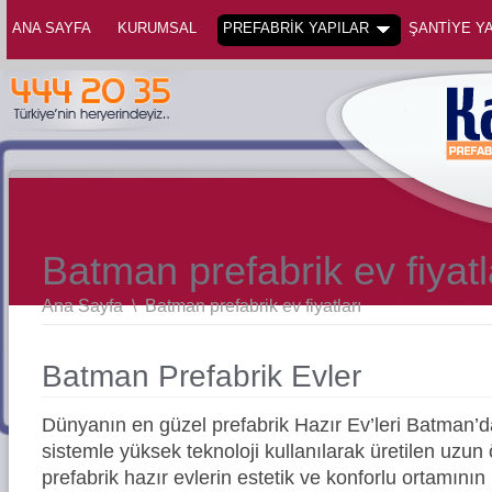
ANA SAYFA
KURUMSAL
PREFABRİK YAPILAR
ŞANTİYE YA
Batman prefabrik ev fiyatl
Ana Sayfa
\
Batman prefabrik ev fiyatları
Batman Prefabrik Evler
Dünyanın en güzel prefabrik Hazır Ev’leri Batman
sistemle yüksek teknoloji kullanılarak üretilen uz
prefabrik hazır evlerin estetik ve konforlu ortamının 