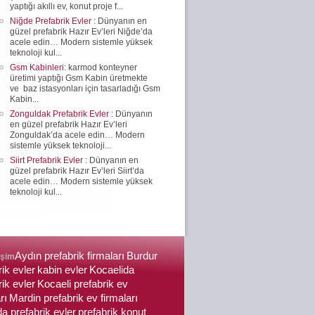
yaptığı akıllı ev, konut proje f...
Niğde Prefabrik Evler
: Dünyanın en
güzel prefabrik Hazır Ev’leri Niğde’da
acele edin… Modern sistemle yüksek
teknoloji kul...
Gsm Kabinleri
: karmod konteyner
üretimi yaptığı Gsm Kabin üretmekte
ve baz istasyonları için tasarladığı Gsm
Kabin...
Zonguldak Prefabrik Evler
: Dünyanın
en güzel prefabrik Hazır Ev’leri
Zonguldak’da acele edin… Modern
sistemle yüksek teknoloji...
Siirt Prefabrik Evler
: Dünyanın en
güzel prefabrik Hazır Ev’leri Siirt’da
acele edin… Modern sistemle yüksek
teknoloji kul...
Aydın prefabrik firmaları
Burdur
işim
rik evler
kabin evler
Kocaelida
rik evler
Kocaeli prefabrik ev
rı
Mardin prefabrik ev firmaları
a prefabrik evler
prefabrik konut