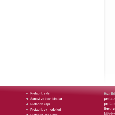
Prefabrik evler
Hızlı Er
prefab
Sanayi ve ticari binalar
prefab
Prefabrik Yapı
firmala
Prefabrik ev modelleri
Niğded
Prefabrik Ofis binası