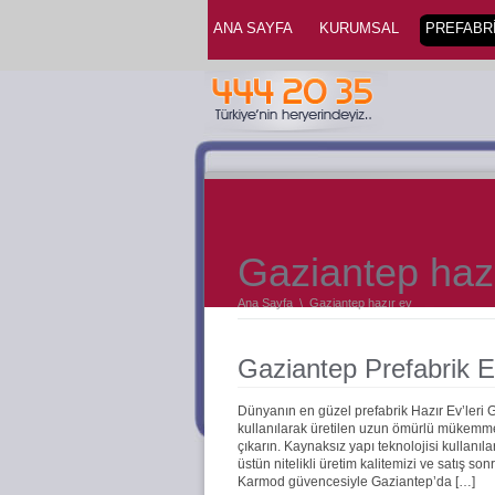
ANA SAYFA
KURUMSAL
PREFABRİ
Gaziantep haz
Ana Sayfa
\
Gaziantep hazır ev
Gaziantep Prefabrik E
Dünyanın en güzel prefabrik Hazır Ev’leri
kullanılarak üretilen uzun ömürlü mükemmel 
çıkarın. Kaynaksız yapı teknolojisi kullanıla
üstün nitelikli üretim kalitemizi ve satış s
Karmod güvencesiyle Gaziantep’da […]