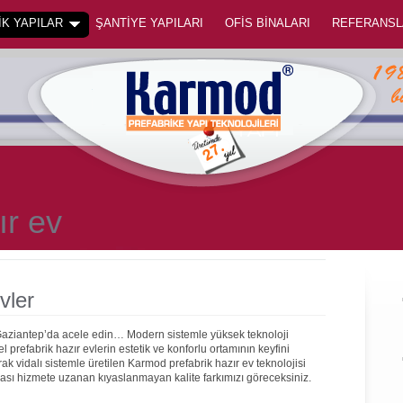
K YAPILAR
ŞANTİYE YAPILARI
OFİS BİNALARI
REFERANSL
ır ev
vler
 Gaziantep’da acele edin… Modern sistemle yüksek teknoloji
prefabrik hazır evlerin estetik ve konforlu ortamının keyfini
rak vidalı sistemle üretilen Karmod prefabrik hazır ev teknolojisi
onrası hizmete uzanan kıyaslanmayan kalite farkımızı göreceksiniz.