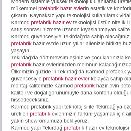
Modern sistemle yüksek teknoloji kullanılarak üreti
mükemmel
prefabrik hazır evler
in estetik ve konfor
çıkarın. Kaynaksız yapı teknolojisi kullanılarak vidal
Karmod
prefabrik hazır ev
teknolojisi üstün nitelikli
satış sonrası hizmete uzanan kıyaslanmayan kalite 
Karmod güvencesiyle Tekirdağ’da sahip olacağınız e
prefabrik
hazır ev’de uzun yıllar ailenizle birlikte hu
yaşayın.
Tekirdağ’da dört mevsim eşiniz ve çocuklarınızla ke
prefabrik
hazır evlerimizden memnun kalacağınızd
Ülkemizin güzide ili Tekirdağ’da Karmod prefabrik ya
güvencesiyle
prefabrik hazır evler
kolayca sahip ola
montaj kalitemizle Karmod
prefabrik
hazır evin bet
kaliteli ve doğal görünümüyle daha konforlu olduğ
hissedeceksiniz.
Karmod prefabrik yapı teknolojisi ile Tekirdağ’ya öze
üretilen
prefabrik
evlerimizin farkını yaşamak için ail
yakın showromumuza bekliyoruz.
Karmod yapı Tekirdağ
prefabrik
hazır ev teknolojisi