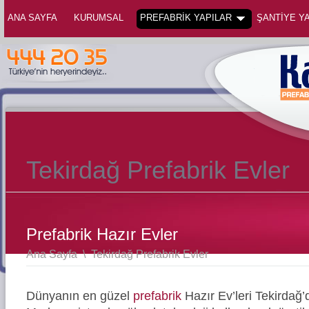
ANA SAYFA
KURUMSAL
PREFABRİK YAPILAR
ŞANTİYE YA
Tekirdağ Prefabrik Evler
Prefabrik Hazır Evler
Ana Sayfa
\
Tekirdağ Prefabrik Evler
Dünyanın en güzel
prefabrik
Hazır Ev’leri Tekirdağ