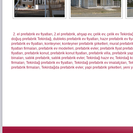
2. el prefabrik ev fiyatları
,
2.el prefabrik
,
ahşap ev
,
çelik ev
,
çelik ev Tekirda
doğuş prefabrik Tekirdağ
,
dubleks prefabrik ev fiyatları
,
hazır prefabrik ev fiy
prefabrik ev fiyatları
,
konteyner
,
konteyner prefabrik şirketleri
,
murat prefabri
fiyatları firmaları
,
prefabrik ev modelleri
,
prefabrik evler
,
prefabrik fiyat prefa
fiyatları
,
prefabrik konut
,
prefabrik konut fiyatları
,
prefabrik villa
,
prefabrik yap
binaları
,
satılık prefabrik
,
satılık prefabrik evler
,
Tekirdağ hazır ev
,
Tekirdağ k
firmaları
,
Tekirdağ prefabrik ev fiyatları
,
Tekirdağ prefabrik ev imalatçıları
,
Tek
prefabrik firmaları
,
Tekirdağda prefabrik evler
,
yapi prefabrik şirketleri
,
yeni 