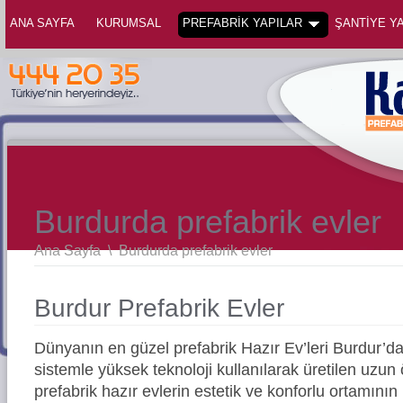
ANA SAYFA
KURUMSAL
PREFABRİK YAPILAR
ŞANTİYE YA
Burdurda prefabrik evler
Ana Sayfa
\
Burdurda prefabrik evler
Burdur Prefabrik Evler
Dünyanın en güzel prefabrik Hazır Ev’leri Burdur’
sistemle yüksek teknoloji kullanılarak üretilen uz
prefabrik hazır evlerin estetik ve konforlu ortamının 