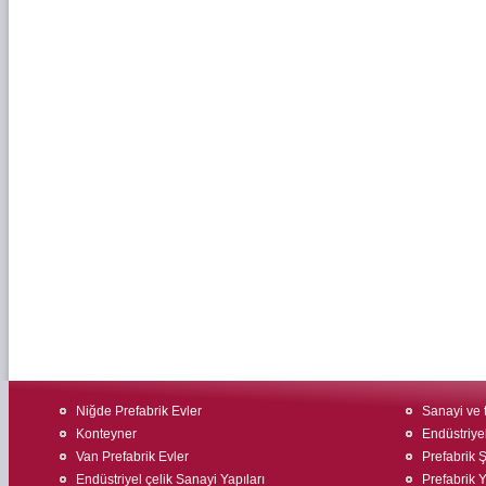
Niğde Prefabrik Evler
Sanayi ve t
Konteyner
Endüstriyel
Van Prefabrik Evler
Prefabrik Ş
Endüstriyel çelik Sanayi Yapıları
Prefabrik 