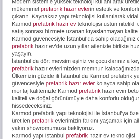
Modern sistemle yüksek teknoloji kullanılarak üreti
mükemmel
prefabrik hazır evler
in estetik ve konfor
çıkarın. Kaynaksız yapı teknolojisi kullanılarak vidal
Karmod
prefabrik hazır ev
teknolojisi üstün nitelikli
satış sonrası hizmete uzanan kıyaslanmayan kalite 
Karmod güvencesiyle İstanbul’da sahip olacağınız e
prefabrik
hazır ev’de uzun yıllar ailenizle birlikte hu
yaşayın.
İstanbul’da dört mevsim eşiniz ve çocuklarınızla ke
prefabrik
hazır evlerimizden memnun kalacağınızd
Ülkemizin güzide ili İstanbul’da Karmod prefabrik ya
güvencesiyle
prefabrik hazır evler
kolayca sahip ola
montaj kalitemizle Karmod
prefabrik
hazır evin bet
kaliteli ve doğal görünümüyle daha konforlu olduğ
hissedeceksiniz.
Karmod prefabrik yapı teknolojisi ile İstanbul’ya öze
üretilen
prefabrik
evlerimizin farkını yaşamak için ail
yakın showromumuza bekliyoruz.
Karmod yapı İstanbul
prefabrik
hazır ev teknolojisi