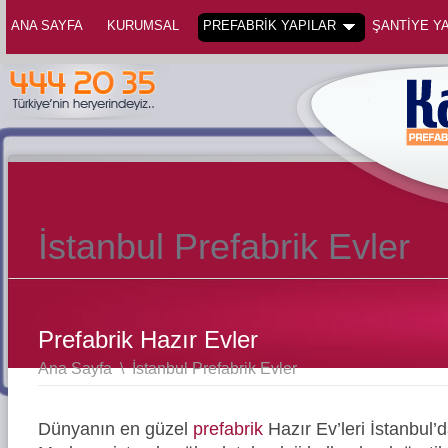
ANA SAYFA
KURUMSAL
PREFABRİK YAPILAR
ŞANTİYE YA
İstanbul Prefabrik Evler
Prefabrik Hazır Evler
Ana Sayfa
\
İstanbul Prefabrik Evler
Dünyanın en güzel
prefabrik
Hazır Ev’leri İstanbul