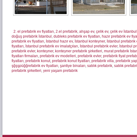
2. el prefabrik ev fiyatları
,
2.el prefabrik
,
ahşap ev
,
çelik ev
,
çelik ev İstanbul
doğuş prefabrik İstanbul
,
dubleks prefabrik ev fiyatları
,
hazır prefabrik ev fiya
prefabrik ev fiyatları
,
İstanbul hazır ev
,
İstanbul konteyner
,
İstanbul prefabrik 
fiyatları
,
İstanbul prefabrik ev imalatçıları
,
İstanbul prefabrik evler
,
İstanbul pr
prefabrik evler
,
konteyner
,
konteyner prefabrik şirketleri
,
murat prefabrik İsta
fiyatları firmaları
,
prefabrik ev modelleri
,
prefabrik evler
,
prefabrik fiyat prefa
fiyatları
,
prefabrik konut
,
prefabrik konut fiyatları
,
prefabrik villa
,
prefabrik yap
şğşşpüğğrefabrik ev fiyatları
,
şantiye binaları
,
satılık prefabrik
,
satılık prefabr
prefabrik şirketleri
,
yeni yaşam prefabrik