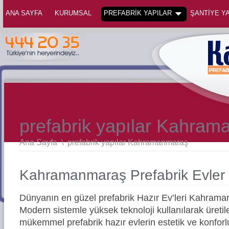
ANA SAYFA
KURUMSAL
PREFABRİK YAPILAR
ŞANTİYE YA
prefabrik yapılar Kahra
Ana Sayfa
\
prefabrik yapılar Kahramanmaraş
Kahramanmaraş Prefabrik Evler
Dünyanın en güzel prefabrik Hazır Ev’leri Kahram
Modern sistemle yüksek teknoloji kullanılarak üreti
mükemmel prefabrik hazır evlerin estetik ve konforl