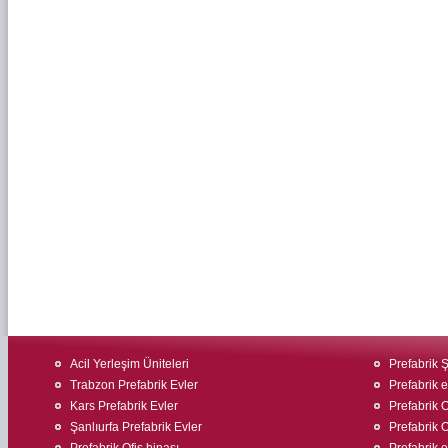
Acil Yerleşim Üniteleri
Prefabrik Ş
Trabzon Prefabrik Evler
Prefabrik 
Kars Prefabrik Evler
Prefabrik O
Şanlıurfa Prefabrik Evler
Prefabrik O
Prefabrik Ofis binası
Prefabrik ev