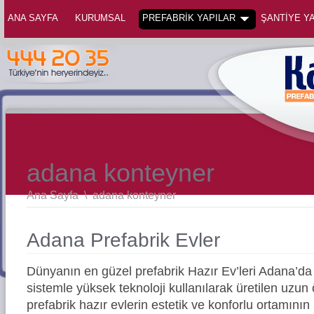
ANA SAYFA
KURUMSAL
PREFABRİK YAPILAR
ŞANTİYE YA
adana konteyner
Ana Sayfa
\
adana konteyner
Adana Prefabrik Evler
Dünyanın en güzel prefabrik Hazır Ev’leri Adana’
sistemle yüksek teknoloji kullanılarak üretilen uz
prefabrik hazır evlerin estetik ve konforlu ortamının 