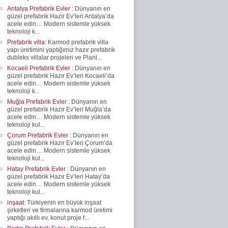
Antalya Prefabrik Evler
: Dünyanın en
güzel prefabrik Hazır Ev’leri Antalya’da
acele edin… Modern sistemle yüksek
teknoloji k...
Prefabrik villa
: Karmod prefabrik villa
yapı üretimini yaptığımız hazır prefabrik
dubleks villalar projeleri ve Planl...
Kocaeli Prefabrik Evler
: Dünyanın en
güzel prefabrik Hazır Ev’leri Kocaeli’da
acele edin… Modern sistemle yüksek
teknoloji k...
Muğla Prefabrik Evler
: Dünyanın en
güzel prefabrik Hazır Ev’leri Muğla’da
acele edin… Modern sistemle yüksek
teknoloji kul...
Çorum Prefabrik Evler
: Dünyanın en
güzel prefabrik Hazır Ev’leri Çorum’da
acele edin… Modern sistemle yüksek
teknoloji kul...
Hatay Prefabrik Evler
: Dünyanın en
güzel prefabrik Hazır Ev’leri Hatay’da
acele edin… Modern sistemle yüksek
teknoloji kul...
inşaat
: Türkiyenin en büyük inşaat
şirketleri ve firmalarına karmod üretimi
yaptığı akıllı ev, konut proje f...