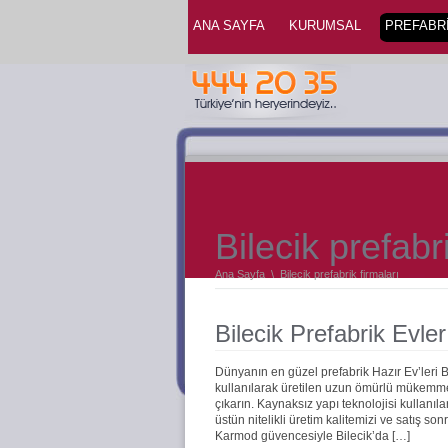
ANA SAYFA
KURUMSAL
PREFABRİ
Bilecik prefabr
Ana Sayfa
\
Bilecik prefabrik firmaları
Bilecik Prefabrik Evler
Dünyanın en güzel prefabrik Hazır Ev’leri 
kullanılarak üretilen uzun ömürlü mükemmel 
çıkarın. Kaynaksız yapı teknolojisi kullanıla
üstün nitelikli üretim kalitemizi ve satış s
Karmod güvencesiyle Bilecik’da […]