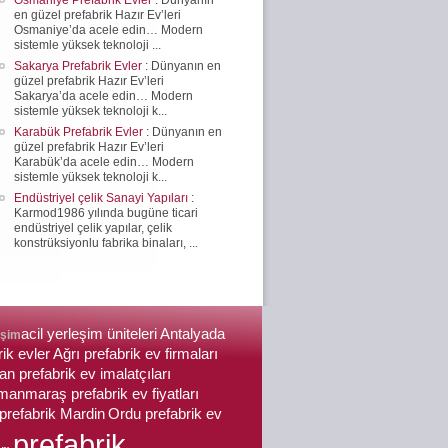
en güzel prefabrik Hazır Ev’leri
Osmaniye’da acele edin… Modern
sistemle yüksek teknoloji ...
Sakarya Prefabrik Evler
: Dünyanın en
güzel prefabrik Hazır Ev’leri
Sakarya’da acele edin… Modern
sistemle yüksek teknoloji k...
Karabük Prefabrik Evler
: Dünyanın en
güzel prefabrik Hazır Ev’leri
Karabük’da acele edin… Modern
sistemle yüksek teknoloji k...
Endüstriyel çelik Sanayi Yapıları
:
Karmod1986 yılında bugüne ticari
endüstriyel çelik yapılar, çelik
konstrüksiyonlu fabrika binaları, ...
acil yerleşim üniteleri
Antalyada
işim
rik evler
Ağrı prefabrik ev firmaları
an prefabrik ev imalatçıları
anmaraş prefabrik ev fiyatları
prefabrik Mardin
Ordu prefabrik ev
prefabrik