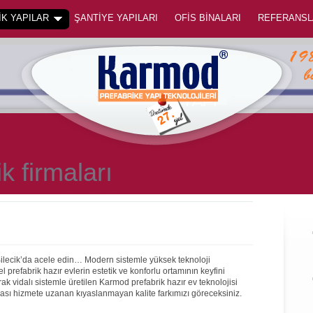
K YAPILAR
ŞANTİYE YAPILARI
OFİS BİNALARI
REFERANSL
ik firmaları
Bilecik’da acele edin… Modern sistemle yüksek teknoloji
prefabrik hazır evlerin estetik ve konforlu ortamının keyfini
rak vidalı sistemle üretilen Karmod prefabrik hazır ev teknolojisi
onrası hizmete uzanan kıyaslanmayan kalite farkımızı göreceksiniz.