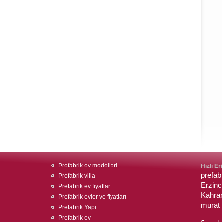
Prefabrik ev modelleri
Hızlı Er
prefab
Prefabrik villa
Erzinc
Prefabrik ev fiyatları
Kahram
Prefabrik evler ve fiyatları
murat 
Prefabrik Yapı
Prefabrik ev