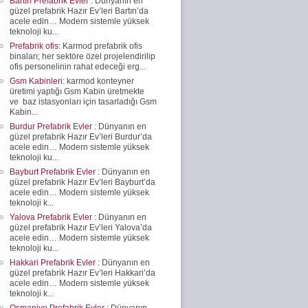
Bartın Prefabrik Evler
: Dünyanın en
güzel prefabrik Hazır Ev’leri Bartın’da
acele edin… Modern sistemle yüksek
teknoloji ku...
Prefabrik ofis
: Karmod prefabrik ofis
binaları; her sektöre özel projelendirilip
ofis personelinin rahat edeceği erg...
Gsm Kabinleri
: karmod konteyner
üretimi yaptığı Gsm Kabin üretmekte
ve baz istasyonları için tasarladığı Gsm
Kabin...
Burdur Prefabrik Evler
: Dünyanın en
güzel prefabrik Hazır Ev’leri Burdur’da
acele edin… Modern sistemle yüksek
teknoloji ku...
Bayburt Prefabrik Evler
: Dünyanın en
güzel prefabrik Hazır Ev’leri Bayburt’da
acele edin… Modern sistemle yüksek
teknoloji k...
Yalova Prefabrik Evler
: Dünyanın en
güzel prefabrik Hazır Ev’leri Yalova’da
acele edin… Modern sistemle yüksek
teknoloji ku...
Hakkari Prefabrik Evler
: Dünyanın en
güzel prefabrik Hazır Ev’leri Hakkari’da
acele edin… Modern sistemle yüksek
teknoloji k...
Osmaniye Prefabrik Evler
: Dünyanın