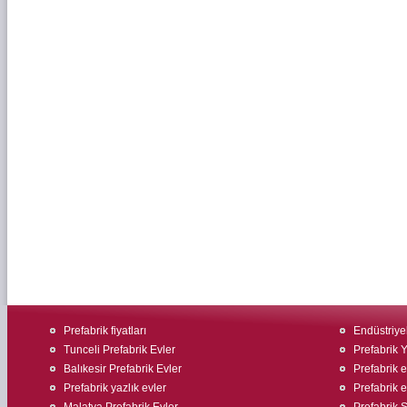
Prefabrik fiyatları
Endüstriyel
Tunceli Prefabrik Evler
Prefabrik 
Balıkesir Prefabrik Evler
Prefabrik 
Prefabrik yazlık evler
Prefabrik ev
Malatya Prefabrik Evler
Prefabrik Ş