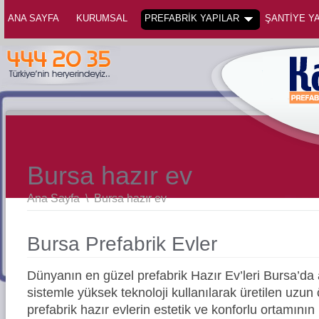
ANA SAYFA
KURUMSAL
PREFABRİK YAPILAR
ŞANTİYE YA
Bursa hazır ev
Ana Sayfa
\
Bursa hazır ev
Bursa Prefabrik Evler
Dünyanın en güzel prefabrik Hazır Ev’leri Bursa’d
sistemle yüksek teknoloji kullanılarak üretilen uz
prefabrik hazır evlerin estetik ve konforlu ortamının 