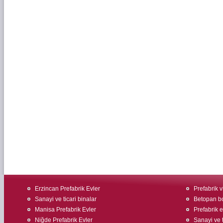
Erzincan Prefabrik Evler
Prefabrik v
Sanayi ve ticari binalar
Betopan bo
Manisa Prefabrik Evler
Prefabrik e
Niğde Prefabrik Evler
Sanayi ve t