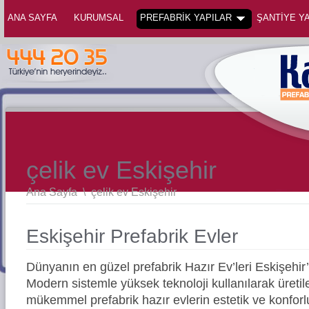
ANA SAYFA
KURUMSAL
PREFABRİK YAPILAR
ŞANTİYE YA
çelik ev Eskişehir
Ana Sayfa
\
çelik ev Eskişehir
Eskişehir Prefabrik Evler
Dünyanın en güzel prefabrik Hazır Ev’leri Eskişehi
Modern sistemle yüksek teknoloji kullanılarak üreti
mükemmel prefabrik hazır evlerin estetik ve konforl