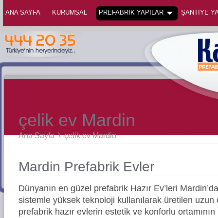
ANA SAYFA
KURUMSAL
PREFABRİK YAPILAR
ŞANTİYE YA
çelik ev Mardin
Ana Sayfa
\
çelik ev Mardin
Mardin Prefabrik Evler
Dünyanın en güzel prefabrik Hazır Ev’leri Mardin’
sistemle yüksek teknoloji kullanılarak üretilen uz
prefabrik hazır evlerin estetik ve konforlu ortamının 