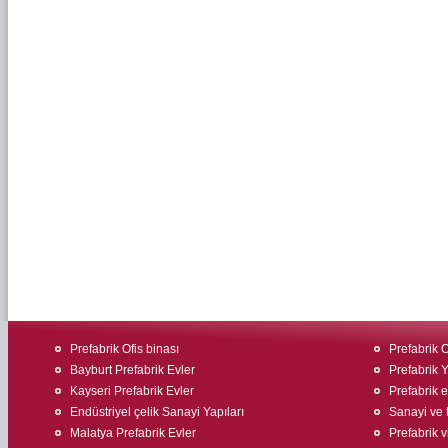
Prefabrik Ofis binası
Prefabrik O
Bayburt Prefabrik Evler
Prefabrik 
Kayseri Prefabrik Evler
Prefabrik ev
Endüstriyel çelik Sanayi Yapıları
Sanayi ve t
Malatya Prefabrik Evler
Prefabrik v