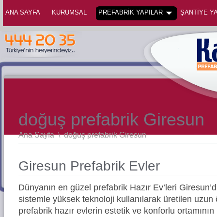
ANA SAYFA
KURUMSAL
PREFABRİK YAPILAR
ŞANTİYE YA
doğuş prefabrik Giresun
Ana Sayfa
\
doğuş prefabrik Giresun
Giresun Prefabrik Evler
Dünyanın en güzel prefabrik Hazır Ev’leri Giresun
sistemle yüksek teknoloji kullanılarak üretilen uz
prefabrik hazır evlerin estetik ve konforlu ortamının 