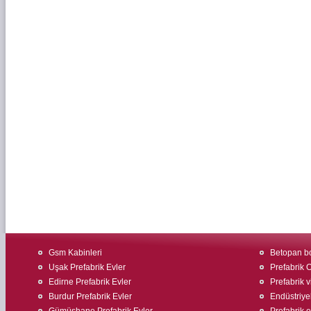
Gsm Kabinleri
Betopan bo
Uşak Prefabrik Evler
Prefabrik O
Edirne Prefabrik Evler
Prefabrik v
Burdur Prefabrik Evler
Endüstriyel
Gümüşhane Prefabrik Evler
Prefabrik 