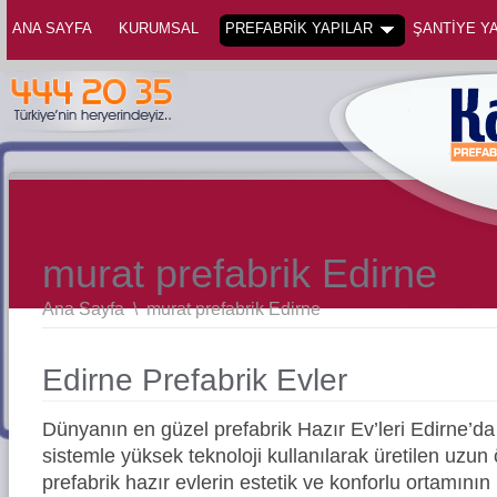
ANA SAYFA
KURUMSAL
PREFABRİK YAPILAR
ŞANTİYE YA
murat prefabrik Edirne
Ana Sayfa
\
murat prefabrik Edirne
Edirne Prefabrik Evler
Dünyanın en güzel prefabrik Hazır Ev’leri Edirne’
sistemle yüksek teknoloji kullanılarak üretilen uz
prefabrik hazır evlerin estetik ve konforlu ortamının 