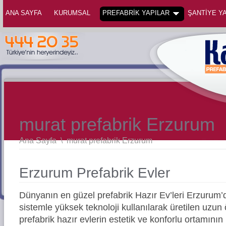
ANA SAYFA
KURUMSAL
PREFABRİK YAPILAR
ŞANTİYE YA
murat prefabrik Erzurum
Ana Sayfa
\
murat prefabrik Erzurum
Erzurum Prefabrik Evler
Dünyanın en güzel prefabrik Hazır Ev’leri Erzuru
sistemle yüksek teknoloji kullanılarak üretilen uz
prefabrik hazır evlerin estetik ve konforlu ortamının 