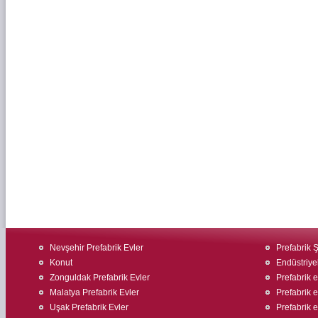
Nevşehir Prefabrik Evler
Prefabrik Ş
Konut
Endüstriyel
Zonguldak Prefabrik Evler
Prefabrik e
Malatya Prefabrik Evler
Prefabrik 
Uşak Prefabrik Evler
Prefabrik ev