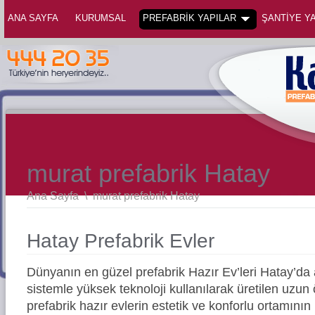
ANA SAYFA
KURUMSAL
PREFABRİK YAPILAR
ŞANTİYE YA
murat prefabrik Hatay
Ana Sayfa
\
murat prefabrik Hatay
Hatay Prefabrik Evler
Dünyanın en güzel prefabrik Hazır Ev’leri Hatay’d
sistemle yüksek teknoloji kullanılarak üretilen uz
prefabrik hazır evlerin estetik ve konforlu ortamının 