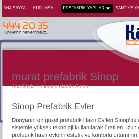
ANA SAYFA
KURUMSAL
PREFABRİK YAPILAR
ŞANTİYE YA
murat prefabrik Sinop
Ana Sayfa
\
murat prefabrik Sinop
Sinop Prefabrik Evler
Dünyanın en güzel prefabrik Hazır Ev’leri Sinop’d
sistemle yüksek teknoloji kullanılarak üretilen uz
prefabrik hazır evlerin estetik ve konforlu ortamının 