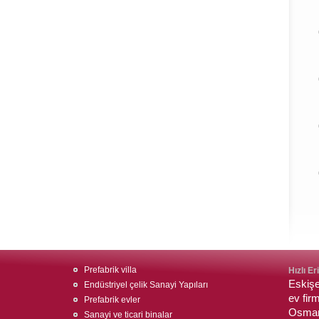
Prefabrik villa
Hızlı Er
Eskişe
Endüstriyel çelik Sanayi Yapıları
ev firm
Prefabrik evler
Osmani
Sanayi ve ticari binalar