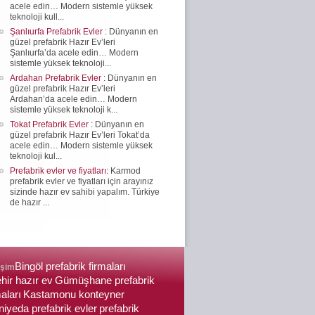
acele edin… Modern sistemle yüksek
teknoloji kull...
Şanlıurfa Prefabrik Evler
: Dünyanın en
güzel prefabrik Hazır Ev’leri
Şanlıurfa’da acele edin… Modern
sistemle yüksek teknoloji...
Ardahan Prefabrik Evler
: Dünyanın en
güzel prefabrik Hazır Ev’leri
Ardahan’da acele edin… Modern
sistemle yüksek teknoloji k...
Tokat Prefabrik Evler
: Dünyanın en
güzel prefabrik Hazır Ev’leri Tokat’da
acele edin… Modern sistemle yüksek
teknoloji kul...
Prefabrik evler ve fiyatları
: Karmod
prefabrik evler ve fiyatları için arayınız
sizinde hazır ev sahibi yapalım. Türkiye
de hazır ...
Bingöl prefabrik firmaları
işim
hir hazır ev
Gümüşhane prefabrik
aları
Kastamonu konteyner
yeda prefabrik evler
prefabrik