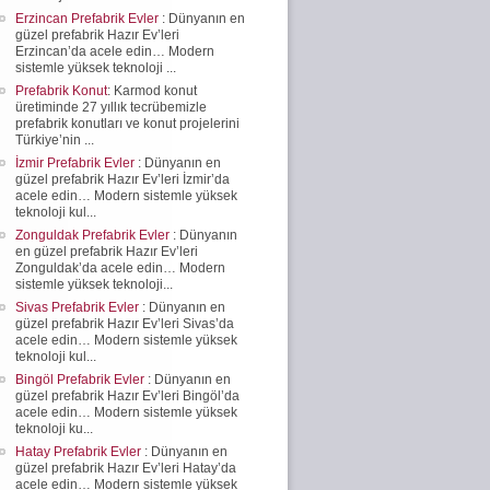
Erzincan Prefabrik Evler
: Dünyanın en
güzel prefabrik Hazır Ev’leri
Erzincan’da acele edin… Modern
sistemle yüksek teknoloji ...
Prefabrik Konut
: Karmod konut
üretiminde 27 yıllık tecrübemizle
prefabrik konutları ve konut projelerini
Türkiye’nin ...
İzmir Prefabrik Evler
: Dünyanın en
güzel prefabrik Hazır Ev’leri İzmir’da
acele edin… Modern sistemle yüksek
teknoloji kul...
Zonguldak Prefabrik Evler
: Dünyanın
en güzel prefabrik Hazır Ev’leri
Zonguldak’da acele edin… Modern
sistemle yüksek teknoloji...
Sivas Prefabrik Evler
: Dünyanın en
güzel prefabrik Hazır Ev’leri Sivas’da
acele edin… Modern sistemle yüksek
teknoloji kul...
Bingöl Prefabrik Evler
: Dünyanın en
güzel prefabrik Hazır Ev’leri Bingöl’da
acele edin… Modern sistemle yüksek
teknoloji ku...
Hatay Prefabrik Evler
: Dünyanın en
güzel prefabrik Hazır Ev’leri Hatay’da
acele edin… Modern sistemle yüksek