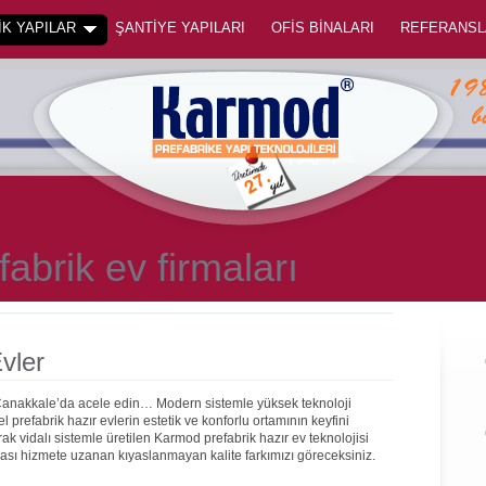
K YAPILAR
ŞANTİYE YAPILARI
OFİS BİNALARI
REFERANSL
abrik ev firmaları
vler
 Çanakkale’da acele edin… Modern sistemle yüksek teknoloji
prefabrik hazır evlerin estetik ve konforlu ortamının keyfini
rak vidalı sistemle üretilen Karmod prefabrik hazır ev teknolojisi
onrası hizmete uzanan kıyaslanmayan kalite farkımızı göreceksiniz.