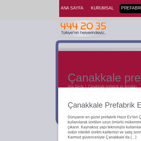
ANA SAYFA
KURUMSAL
PREFABRİ
Çanakkale pref
Ana Sayfa
\
Çanakkale prefabrik ev firmaları
Çanakkale Prefabrik E
Dünyanın en güzel prefabrik Hazır Ev’leri
kullanılarak üretilen uzun ömürlü mükemmel 
çıkarın. Kaynaksız yapı teknolojisi kullanıla
üstün nitelikli üretim kalitemizi ve satış s
Karmod güvencesiyle Çanakkale’da […]