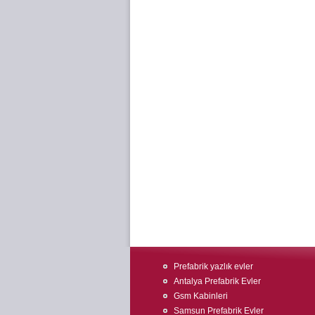
Prefabrik yazlık evler
Antalya Prefabrik Evler
Gsm Kabinleri
Samsun Prefabrik Evler