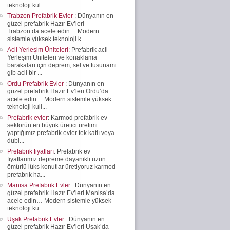
teknoloji kul...
Trabzon Prefabrik Evler
: Dünyanın en
güzel prefabrik Hazır Ev’leri
Trabzon’da acele edin… Modern
sistemle yüksek teknoloji k...
Acil Yerleşim Üniteleri
: Prefabrik acil
Yerleşim Üniteleri ve konaklama
barakaları için deprem, sel ve tusunami
gib acil bir ...
Ordu Prefabrik Evler
: Dünyanın en
güzel prefabrik Hazır Ev’leri Ordu’da
acele edin… Modern sistemle yüksek
teknoloji kull...
Prefabrik evler
: Karmod prefabrik ev
sektörün en büyük üretici üretimi
yaptığımız prefabrik evler tek katlı veya
dubl...
Prefabrik fiyatları
: Prefabrik ev
fiyatlarımız depreme dayanıklı uzun
ömürlü lüks konutlar üretiyoruz karmod
prefabrik ha...
Manisa Prefabrik Evler
: Dünyanın en
güzel prefabrik Hazır Ev’leri Manisa’da
acele edin… Modern sistemle yüksek
teknoloji ku...
Uşak Prefabrik Evler
: Dünyanın en
güzel prefabrik Hazır Ev’leri Uşak’da