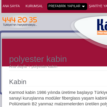
ANA SAYFA
KURUMSAL
PREFABRİK YAPILAR
ŞANTİYE YA
polyester kabin
Ana Sayfa
\
polyester kabin
Kabin
Karmod kabin 1986 yılında üretime başlayıp Türkiy
sanayi kuruşlarına modüler fiberglass yaşam kabinler
Poliüretanlı B2 yanmaz malzemelerden üretilen pol