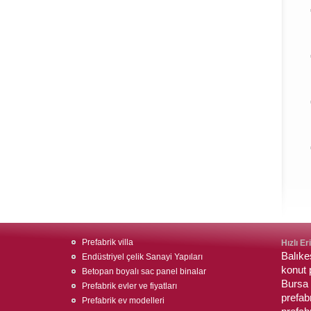
Prefabrik villa
Hızlı Er
Balıkes
Endüstriyel çelik Sanayi Yapıları
konut 
Betopan boyalı sac panel binalar
Bursa 
Prefabrik evler ve fiyatları
prefabr
Prefabrik ev modelleri