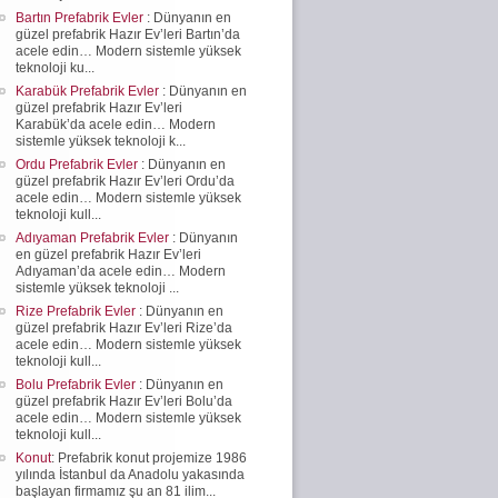
Bartın Prefabrik Evler
: Dünyanın en
güzel prefabrik Hazır Ev’leri Bartın’da
acele edin… Modern sistemle yüksek
teknoloji ku...
Karabük Prefabrik Evler
: Dünyanın en
güzel prefabrik Hazır Ev’leri
Karabük’da acele edin… Modern
sistemle yüksek teknoloji k...
Ordu Prefabrik Evler
: Dünyanın en
güzel prefabrik Hazır Ev’leri Ordu’da
acele edin… Modern sistemle yüksek
teknoloji kull...
Adıyaman Prefabrik Evler
: Dünyanın
en güzel prefabrik Hazır Ev’leri
Adıyaman’da acele edin… Modern
sistemle yüksek teknoloji ...
Rize Prefabrik Evler
: Dünyanın en
güzel prefabrik Hazır Ev’leri Rize’da
acele edin… Modern sistemle yüksek
teknoloji kull...
Bolu Prefabrik Evler
: Dünyanın en
güzel prefabrik Hazır Ev’leri Bolu’da
acele edin… Modern sistemle yüksek
teknoloji kull...
Konut
: Prefabrik konut projemize 1986
yılında İstanbul da Anadolu yakasında
başlayan firmamız şu an 81 ilim...