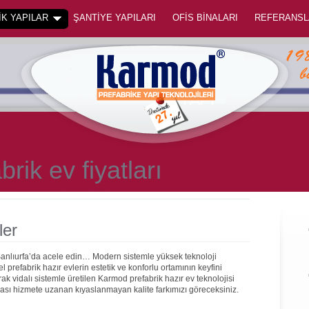
K YAPILAR
ŞANTİYE YAPILARI
OFİS BİNALARI
REFERANSL
brik ev fiyatları
ler
Şanlıurfa’da acele edin… Modern sistemle yüksek teknoloji
prefabrik hazır evlerin estetik ve konforlu ortamının keyfini
rak vidalı sistemle üretilen Karmod prefabrik hazır ev teknolojisi
onrası hizmete uzanan kıyaslanmayan kalite farkımızı göreceksiniz.