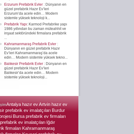
Erzurum Prefabrik Evler
: Dünyanın en
güzel prefabrik Hazır Ev’leri
Erzurum’da acele edin… Modern
sistemle yüksek teknoloji k...
Prefabrik Yapı
: Karmod Prefabrike yapı
1986 yıllından bu zaman müteahhit ve
inşaat sektöründeki firmalara prefabrik
...
Kahramanmaraş Prefabrik Evler
:
Dünyanın en güzel prefabrik Hazır
Ev’leri Kahramanmaraş’da acele
edin… Modern sistemle yüksek tekno...
Balıkesir Prefabrik Evler
: Dünyanın en
güzel prefabrik Hazır Ev’leri
Balıkesir’da acele edin… Modern
sistemle yüksek teknoloji...
Antalya hazır ev
Artvin hazır ev
işim
ir prefabrik ev imalatçıları
Burdur
projesi
Bursa prefabrik ev firmaları
prefabrik ev imalatçıları
Iğdır
ik firmaları
Kahramanmaraş