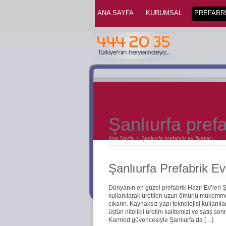
ANA SAYFA
KURUMSAL
PREFABRİ
Şanlıurfa prefa
Ana Sayfa
\
Şanlıurfa prefabrik ev fiyatları
Şanlıurfa Prefabrik Ev
Dünyanın en güzel prefabrik Hazır Ev’leri 
kullanılarak üretilen uzun ömürlü mükemmel 
çıkarın. Kaynaksız yapı teknolojisi kullanıla
üstün nitelikli üretim kalitemizi ve satış s
Karmod güvencesiyle Şanlıurfa’da […]