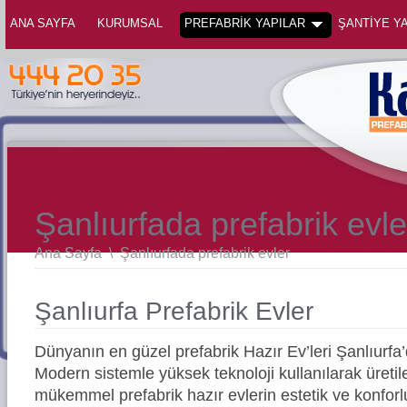
ANA SAYFA
KURUMSAL
PREFABRİK YAPILAR
ŞANTİYE YA
Şanlıurfada prefabrik evle
Ana Sayfa
\
Şanlıurfada prefabrik evler
Şanlıurfa Prefabrik Evler
Dünyanın en güzel prefabrik Hazır Ev’leri Şanlıurf
Modern sistemle yüksek teknoloji kullanılarak üreti
mükemmel prefabrik hazır evlerin estetik ve konforl