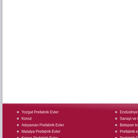
Yozgat Prefabrik Evler
Endüstriyel
Konut
Sanayi ve t
Adıyaman Prefabrik Evler
Betopan bo
Malatya Prefabrik Evler
Prefabrik 
Konya Prefabrik Evler
Prefabrik O