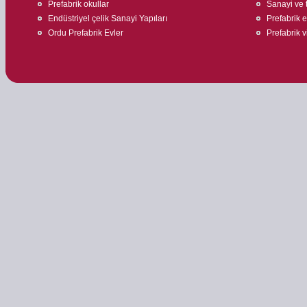
Prefabrik okullar
Sanayi ve t
Endüstriyel çelik Sanayi Yapıları
Prefabrik ev
Ordu Prefabrik Evler
Prefabrik v