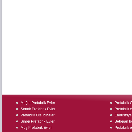
Muğla Prefabrik Evler
Prefabrik O
Şırnak Prefabrik Evler
Prefabrik e
Prefabrik Otel binaları
Endüstriyel
Sinop Prefabrik Evler
Betopan bo
Muş Prefabrik Evler
Prefabrik ev