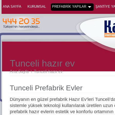
ANA SAYFA
KURUMSAL
PREFABRİK YAPILAR
ŞANTİYE YA
Tunceli hazır ev
Ana Sayfa
\
Tunceli hazır ev
Tunceli Prefabrik Evler
Dünyanın en güzel prefabrik Hazır Ev’leri Tunceli
sistemle yüksek teknoloji kullanılarak üretilen uz
prefabrik hazır evlerin estetik ve konforlu ortamının 