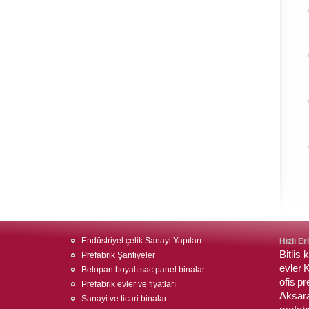
Endüstriyel çelik Sanayi Yapıları
Hızlı Er
Bitlis
Prefabrik Şantiyeler
evler
K
Betopan boyalı sac panel binalar
ofis
pr
Prefabrik evler ve fiyatları
Aksar
Sanayi ve ticari binalar