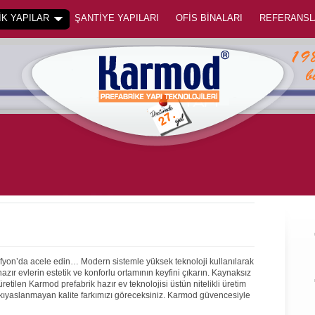
K YAPILAR
ŞANTİYE YAPILARI
OFİS BİNALARI
REFERANSL
Afyon’da acele edin… Modern sistemle yüksek teknoloji kullanılarak
ır evlerin estetik ve konforlu ortamının keyfini çıkarın. Kaynaksız
 üretilen Karmod prefabrik hazır ev teknolojisi üstün nitelikli üretim
 kıyaslanmayan kalite farkımızı göreceksiniz. Karmod güvencesiyle