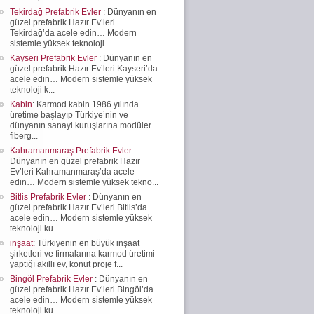
Tekirdağ Prefabrik Evler
: Dünyanın en
güzel prefabrik Hazır Ev’leri
Tekirdağ’da acele edin… Modern
sistemle yüksek teknoloji ...
Kayseri Prefabrik Evler
: Dünyanın en
güzel prefabrik Hazır Ev’leri Kayseri’da
acele edin… Modern sistemle yüksek
teknoloji k...
Kabin
: Karmod kabin 1986 yılında
üretime başlayıp Türkiye’nin ve
dünyanın sanayi kuruşlarına modüler
fiberg...
Kahramanmaraş Prefabrik Evler
:
Dünyanın en güzel prefabrik Hazır
Ev’leri Kahramanmaraş’da acele
edin… Modern sistemle yüksek tekno...
Bitlis Prefabrik Evler
: Dünyanın en
güzel prefabrik Hazır Ev’leri Bitlis’da
acele edin… Modern sistemle yüksek
teknoloji ku...
inşaat
: Türkiyenin en büyük inşaat
şirketleri ve firmalarına karmod üretimi
yaptığı akıllı ev, konut proje f...
Bingöl Prefabrik Evler
: Dünyanın en
güzel prefabrik Hazır Ev’leri Bingöl’da
acele edin… Modern sistemle yüksek
teknoloji ku...