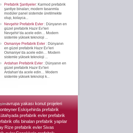
Prefabrik Şantiyeler
: Karmod prefabrik
şantiye binaları; modern tasarımla
modüler panel sistemde üretilmekte
olup, kolayca...
Nevşehir Prefabrik Evler
: Dünyanın en
güzel prefabrik Hazır Ev’leri
Nevşehir’da acele edin… Modern
sistemle yüksek teknoloji ...
Osmaniye Prefabrik Evler
: Dünyanın
en güzel prefabrik Hazır Ev’leri
Osmaniye’da acele edin… Modern
sistemle yüksek teknoloji ...
Ardahan Prefabrik Evler
: Dünyanın en
güzel prefabrik Hazır Ev’leri
Ardahan’da acele edin… Modern
sistemle yüksek teknoloji k...
avrupa yakası konut projeleri
işim
 konteyner
Eskişehirda prefabrik
ütahyada prefabrik evler
prefabrik
efabrik ofis binaları
prefabrik yapılar
ay
Rize prefabrik evler
Sivas