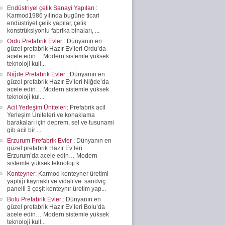
Endüstriyel çelik Sanayi Yapıları
:
Karmod1986 yılında bugüne ticari
endüstriyel çelik yapılar, çelik
konstrüksiyonlu fabrika binaları, ...
Ordu Prefabrik Evler
: Dünyanın en
güzel prefabrik Hazır Ev’leri Ordu’da
acele edin… Modern sistemle yüksek
teknoloji kull...
Niğde Prefabrik Evler
: Dünyanın en
güzel prefabrik Hazır Ev’leri Niğde’da
acele edin… Modern sistemle yüksek
teknoloji kul...
Acil Yerleşim Üniteleri
: Prefabrik acil
Yerleşim Üniteleri ve konaklama
barakaları için deprem, sel ve tusunami
gib acil bir ...
Erzurum Prefabrik Evler
: Dünyanın en
güzel prefabrik Hazır Ev’leri
Erzurum’da acele edin… Modern
sistemle yüksek teknoloji k...
Konteyner
: Karmod konteyner üretimi
yaptığı kaynaklı ve vidalı ve sandviç
panelli 3 çeşit konteynır üretim yap...
Bolu Prefabrik Evler
: Dünyanın en
güzel prefabrik Hazır Ev’leri Bolu’da
acele edin… Modern sistemle yüksek
teknoloji kull...