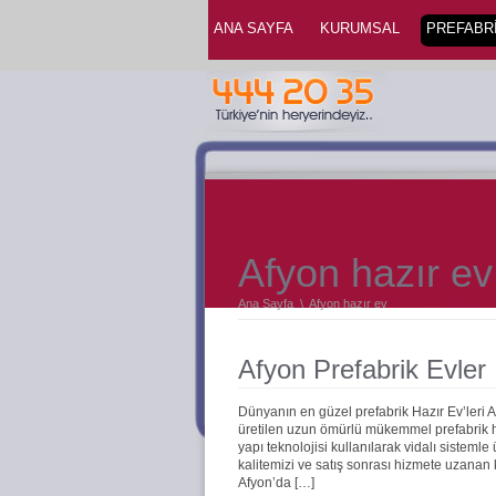
ANA SAYFA
KURUMSAL
PREFABRİ
Afyon hazır ev
Ana Sayfa
\
Afyon hazır ev
Afyon Prefabrik Evler
Dünyanın en güzel prefabrik Hazır Ev’leri 
üretilen uzun ömürlü mükemmel prefabrik haz
yapı teknolojisi kullanılarak vidalı sistemle
kalitemizi ve satış sonrası hizmete uzanan
Afyon’da […]