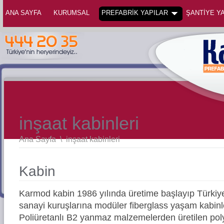
ANA SAYFA
KURUMSAL
PREFABRİK YAPILAR
ŞANTİYE YA
inşaat kabinleri
Ana Sayfa
\
inşaat kabinleri
Kabin
Karmod kabin 1986 yılında üretime başlayıp Türkiy
sanayi kuruşlarına modüler fiberglass yaşam kabinler
Poliüretanlı B2 yanmaz malzemelerden üretilen pol