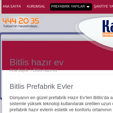
ANA SAYFA
KURUMSAL
PREFABRİK YAPILAR
ŞANTİYE YA
Bitlis hazır ev
Ana Sayfa
\
Bitlis hazır ev
Bitlis Prefabrik Evler
Dünyanın en güzel prefabrik Hazır Ev’leri Bitlis’d
sistemle yüksek teknoloji kullanılarak üretilen uz
prefabrik hazır evlerin estetik ve konforlu ortamının 