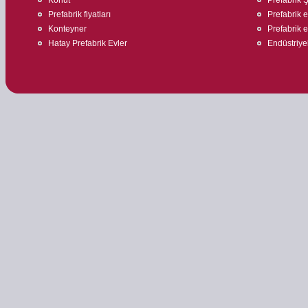
Prefabrik fiyatları
Prefabrik 
Konteyner
Prefabrik ev
Hatay Prefabrik Evler
Endüstriyel