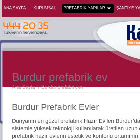
ANA SAYFA
KURUMSAL
PREFABRİK YAPILAR
ŞANTİYE YA
Burdur prefabrik ev
Ana Sayfa
\
Burdur prefabrik ev
Burdur Prefabrik Evler
Dünyanın en güzel prefabrik Hazır Ev’leri Burdur’
sistemle yüksek teknoloji kullanılarak üretilen uz
prefabrik hazır evlerin estetik ve konforlu ortamının 