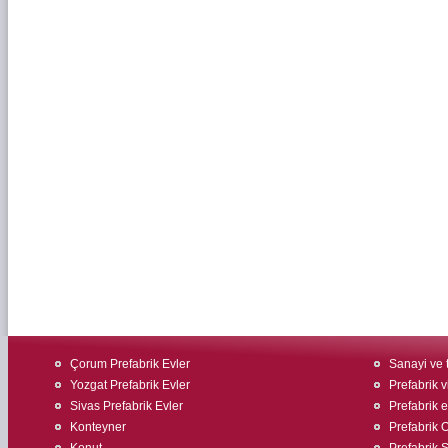
Çorum Prefabrik Evler
Sanayi ve t
Yozgat Prefabrik Evler
Prefabrik v
Sivas Prefabrik Evler
Prefabrik 
Konteyner
Prefabrik O
Konut
Prefabrik Ş