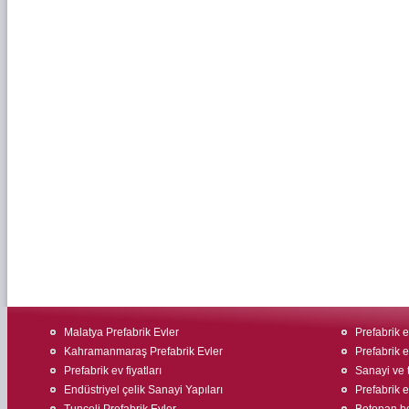
Malatya Prefabrik Evler
Prefabrik ev
Kahramanmaraş Prefabrik Evler
Prefabrik e
Prefabrik ev fiyatları
Sanayi ve t
Endüstriyel çelik Sanayi Yapıları
Prefabrik ev
Tunceli Prefabrik Evler
Betopan bo