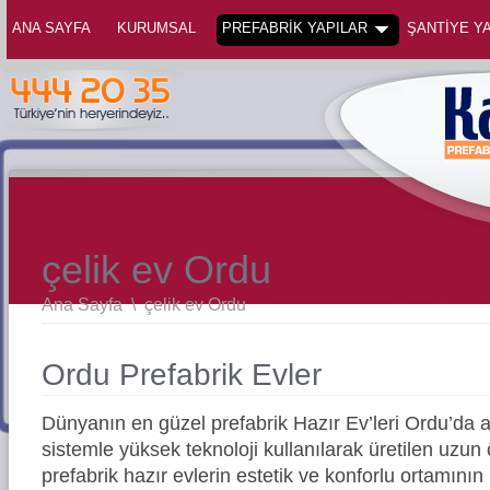
ANA SAYFA
KURUMSAL
PREFABRİK YAPILAR
ŞANTİYE YA
çelik ev Ordu
Ana Sayfa
\
çelik ev Ordu
Ordu Prefabrik Evler
Dünyanın en güzel prefabrik Hazır Ev’leri Ordu’da
sistemle yüksek teknoloji kullanılarak üretilen uz
prefabrik hazır evlerin estetik ve konforlu ortamının 