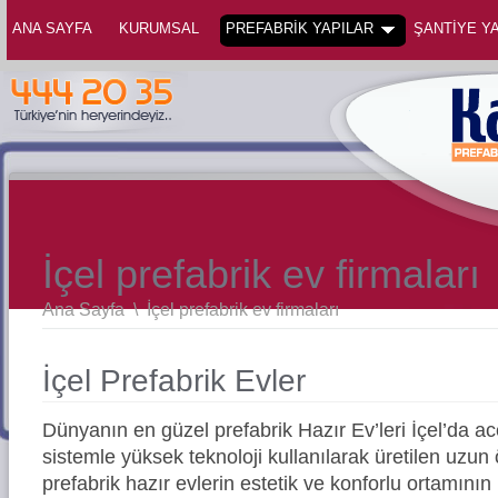
ANA SAYFA
KURUMSAL
PREFABRİK YAPILAR
ŞANTİYE YA
İçel prefabrik ev firmaları
Ana Sayfa
\
İçel prefabrik ev firmaları
İçel Prefabrik Evler
Dünyanın en güzel prefabrik Hazır Ev’leri İçel’da 
sistemle yüksek teknoloji kullanılarak üretilen uz
prefabrik hazır evlerin estetik ve konforlu ortamının 