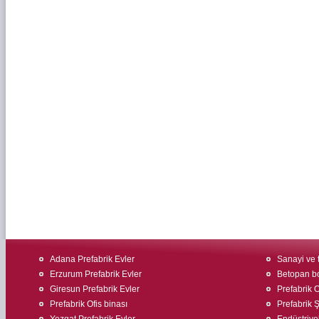
Adana Prefabrik Evler
Sanayi ve t
Erzurum Prefabrik Evler
Betopan bo
Giresun Prefabrik Evler
Prefabrik O
Prefabrik Ofis binası
Prefabrik Ş
Yozgat Prefabrik Evler
Endüstriyel