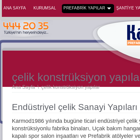
ANA SAYFA
KURUMSAL
PREFABRİK YAPILAR
ŞANTİYE YA
çelik konstrüksiyon yapıla
Ana Sayfa
\
çelik konstrüksiyon yapılar
Endüstriyel çelik Sanayi Yapıları
Karmod1986 yılında bugüne ticari endüstriyel çelik y
konstrüksiyonlu fabrika binaları, Uçak bakım hangarl
kapalı spor salon inşaatları ve Prefabrik atölyeler v