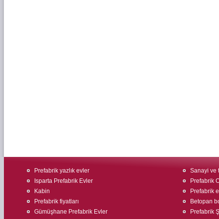
Prefabrik yazlık evler
Sanayi ve t
Isparta Prefabrik Evler
Prefabrik O
Kabin
Prefabrik 
Prefabrik fiyatları
Betopan bo
Gümüşhane Prefabrik Evler
Prefabrik Ş