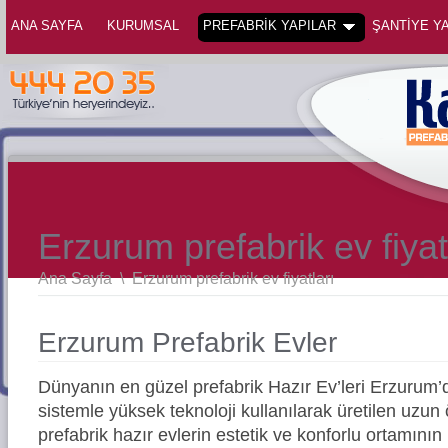
ANA SAYFA
KURUMSAL
PREFABRİK YAPILAR
ŞANTİYE YA
Erzurum prefabrik ev fiyat
Ana Sayfa
\
Erzurum prefabrik ev fiyatları
Erzurum Prefabrik Evler
Dünyanın en güzel prefabrik Hazır Ev’leri Erzuru
sistemle yüksek teknoloji kullanılarak üretilen uz
prefabrik hazır evlerin estetik ve konforlu ortamının 