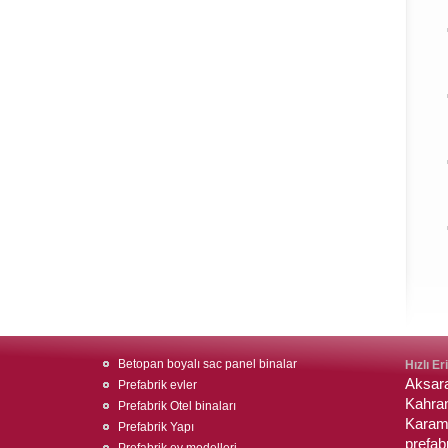
Betopan boyalı sac panel binalar
Hızlı Er
Aksar
Prefabrik evler
Kahram
Prefabrik Otel binaları
Karama
Prefabrik Yapı
prefab
Prefabrik ev modelleri