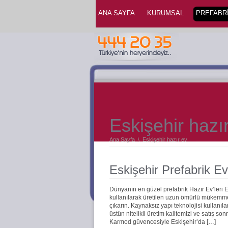
ANA SAYFA
KURUMSAL
PREFABRİ
Eskişehir hazı
Ana Sayfa
\
Eskişehir hazır ev
Eskişehir Prefabrik Ev
Dünyanın en güzel prefabrik Hazır Ev’leri 
kullanılarak üretilen uzun ömürlü mükemmel 
çıkarın. Kaynaksız yapı teknolojisi kullanıla
üstün nitelikli üretim kalitemizi ve satış s
Karmod güvencesiyle Eskişehir’da […]