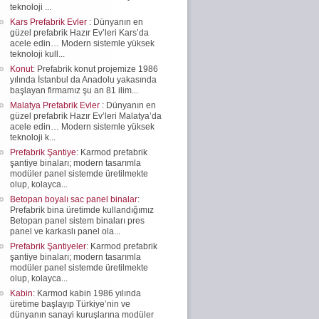
teknoloji ...
Kars Prefabrik Evler
: Dünyanın en
güzel prefabrik Hazır Ev’leri Kars’da
acele edin… Modern sistemle yüksek
teknoloji kull...
Konut
: Prefabrik konut projemize 1986
yılında İstanbul da Anadolu yakasında
başlayan firmamız şu an 81 ilim...
Malatya Prefabrik Evler
: Dünyanın en
güzel prefabrik Hazır Ev’leri Malatya’da
acele edin… Modern sistemle yüksek
teknoloji k...
Prefabrik Şantiye
: Karmod prefabrik
şantiye binaları; modern tasarımla
modüler panel sistemde üretilmekte
olup, kolayca...
Betopan boyalı sac panel binalar
:
Prefabrik bina üretimde kullandığımız
Betopan panel sistem binaları pres
panel ve karkaslı panel ola...
Prefabrik Şantiyeler
: Karmod prefabrik
şantiye binaları; modern tasarımla
modüler panel sistemde üretilmekte
olup, kolayca...
Kabin
: Karmod kabin 1986 yılında
üretime başlayıp Türkiye’nin ve
dünyanın sanayi kuruşlarına modüler