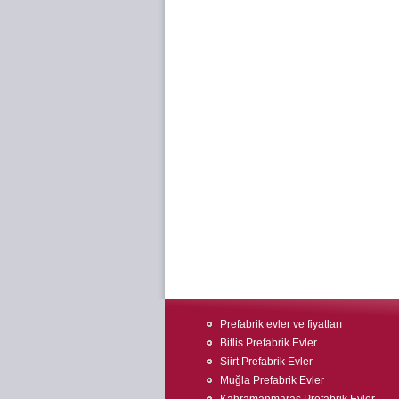
Prefabrik evler ve fiyatları
Bitlis Prefabrik Evler
Siirt Prefabrik Evler
Muğla Prefabrik Evler
Kahramanmaraş Prefabrik Evler