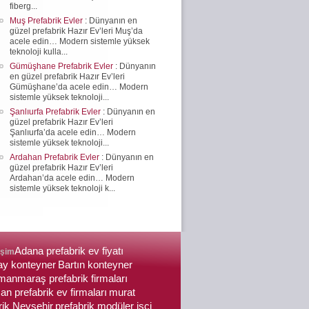
fiberg...
Muş Prefabrik Evler
: Dünyanın en
güzel prefabrik Hazır Ev’leri Muş’da
acele edin… Modern sistemle yüksek
teknoloji kulla...
Gümüşhane Prefabrik Evler
: Dünyanın
en güzel prefabrik Hazır Ev’leri
Gümüşhane’da acele edin… Modern
sistemle yüksek teknoloji...
Şanlıurfa Prefabrik Evler
: Dünyanın en
güzel prefabrik Hazır Ev’leri
Şanlıurfa’da acele edin… Modern
sistemle yüksek teknoloji...
Ardahan Prefabrik Evler
: Dünyanın en
güzel prefabrik Hazır Ev’leri
Ardahan’da acele edin… Modern
sistemle yüksek teknoloji k...
Adana prefabrik ev fiyatı
işim
ay konteyner
Bartın konteyner
anmaraş prefabrik firmaları
n prefabrik ev firmaları
murat
rik Nevşehir
prefabrik modüler işçi