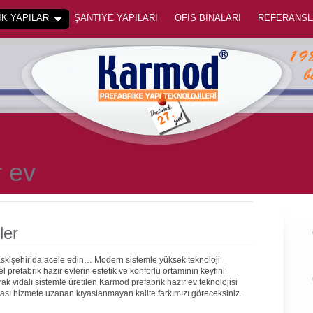
K YAPILAR
ŞANTİYE YAPILARI
OFİS BİNALARI
REFERANSL
r ev
ler
Eskişehir’da acele edin… Modern sistemle yüksek teknoloji
prefabrik hazır evlerin estetik ve konforlu ortamının keyfini
rak vidalı sistemle üretilen Karmod prefabrik hazır ev teknolojisi
onrası hizmete uzanan kıyaslanmayan kalite farkımızı göreceksiniz.