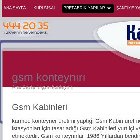
ANA SAYFA
KURUMSAL
PREFABRİK YAPILAR
ŞANTİYE YA
gsm konteynırı
Ana Sayfa
\
gsm konteynırı
Gsm Kabinleri
karmod konteyner üretimi yaptığı Gsm Kabin üret
istasyonları için tasarladığı Gsm Kabin’leri yurt içi 
etmektedir. Gsm konteynırlar 1986 Yıllardan berid