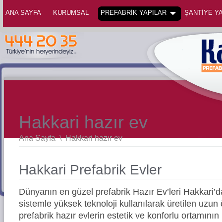
ANA SAYFA
KURUMSAL
PREFABRİK YAPILAR
ŞANTİYE YA
Hakkari hazır ev
Ana Sayfa
\
Hakkari hazır ev
Hakkari Prefabrik Evler
Dünyanın en güzel prefabrik Hazır Ev’leri Hakkari
sistemle yüksek teknoloji kullanılarak üretilen uz
prefabrik hazır evlerin estetik ve konforlu ortamının 