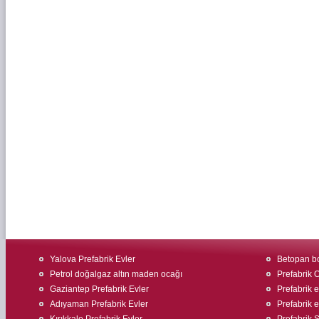
Yalova Prefabrik Evler
Betopan bo
Petrol doğalgaz altın maden ocağı
Prefabrik O
Gaziantep Prefabrik Evler
Prefabrik ev
Adıyaman Prefabrik Evler
Prefabrik e
Kırıkkale Prefabrik Evler
Prefabrik Ş