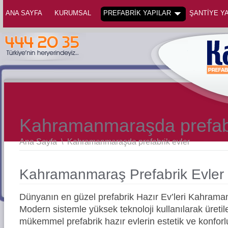
ANA SAYFA
KURUMSAL
PREFABRİK YAPILAR
ŞANTİYE YA
Kahramanmaraşda prefabr
Ana Sayfa
\
Kahramanmaraşda prefabrik evler
Kahramanmaraş Prefabrik Evler
Dünyanın en güzel prefabrik Hazır Ev’leri Kahram
Modern sistemle yüksek teknoloji kullanılarak üreti
mükemmel prefabrik hazır evlerin estetik ve konforl