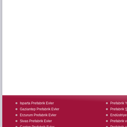
Isparta Prefabrik Evler
Prefabrik 
Gaziantep Prefabrik Evler
Prefabrik Ş
Erzurum Prefabrik Evler
Endüstriyel
Sivas Prefabrik Evler
Prefabrik v
Çankırı Prefabrik Evler
Prefabrik ev