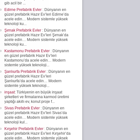
gib acil bir ...
Edirne Prefabrik Evler
: Dünyanın en
güzel prefabrik Hazır Ev’leri Edirne’da
acele edin… Modern sistemle yüksek
teknoloji ku...
Şırnak Prefabrik Evler
: Dünyanın en
güzel prefabrik Hazır Ev’leri Şırnak’da
acele edin… Modern sistemle yüksek
teknoloji ku...
Kastamonu Prefabrik Evler
: Dünyanın
en güzel prefabrik Hazır Ev’leri
Kastamonu’da acele edin… Modern
sistemle yüksek teknoloji...
Şanlıurfa Prefabrik Evler
: Dünyanın en
güzel prefabrik Hazır Ev’leri
Şanlıurfa’da acele edin… Modern
sistemle yüksek teknoloji...
inşaat
: Türkiyenin en büyük inşaat
şirketleri ve firmalarına karmod üretimi
yaptığı akıllı ev, konut proje f...
Sivas Prefabrik Evler
: Dünyanın en
güzel prefabrik Hazır Ev’leri Sivas’da
acele edin… Modern sistemle yüksek
teknoloji kul...
Kırşehir Prefabrik Evler
: Dünyanın en
güzel prefabrik Hazır Ev’leri Kırşehir’da
acele edin… Modern sistemle yüksek