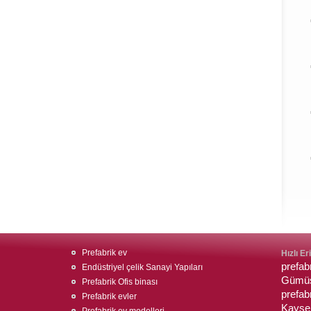
Prefabrik ev
Hızlı Er
prefa
Endüstriyel çelik Sanayi Yapıları
Gümüş
Prefabrik Ofis binası
prefab
Prefabrik evler
Kayser
Prefabrik ev modelleri