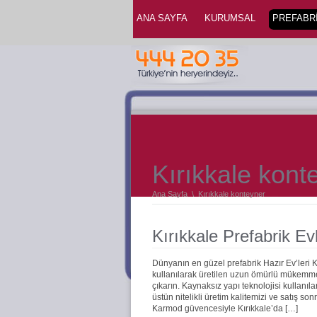
ANA SAYFA
KURUMSAL
PREFABRİ
Kırıkkale kont
Ana Sayfa
\
Kırıkkale konteyner
Kırıkkale Prefabrik Ev
Dünyanın en güzel prefabrik Hazır Ev’leri 
kullanılarak üretilen uzun ömürlü mükemmel 
çıkarın. Kaynaksız yapı teknolojisi kullanıla
üstün nitelikli üretim kalitemizi ve satış s
Karmod güvencesiyle Kırıkkale’da […]