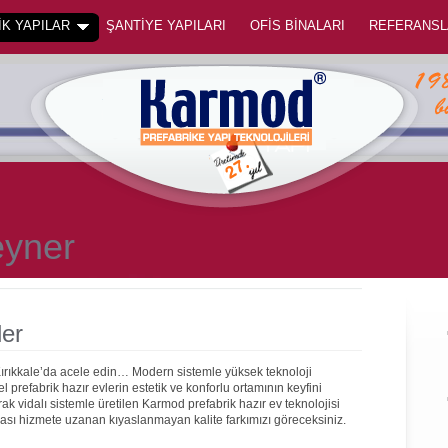
K YAPILAR
ŞANTİYE YAPILARI
OFİS BİNALARI
REFERANSL
eyner
ler
Kırıkkale’da acele edin… Modern sistemle yüksek teknoloji
prefabrik hazır evlerin estetik ve konforlu ortamının keyfini
rak vidalı sistemle üretilen Karmod prefabrik hazır ev teknolojisi
onrası hizmete uzanan kıyaslanmayan kalite farkımızı göreceksiniz.