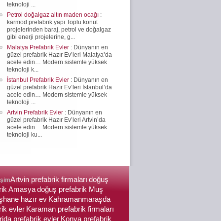
teknoloji ...
Petrol doğalgaz altın maden ocağı
:
karmod prefabrik yapı Toplu konut
projelerinden baraj, petrol ve doğalgaz
gibi enerji projelerine, g...
Malatya Prefabrik Evler
: Dünyanın en
güzel prefabrik Hazır Ev’leri Malatya’da
acele edin… Modern sistemle yüksek
teknoloji k...
İstanbul Prefabrik Evler
: Dünyanın en
güzel prefabrik Hazır Ev’leri İstanbul’da
acele edin… Modern sistemle yüksek
teknoloji ...
Artvin Prefabrik Evler
: Dünyanın en
güzel prefabrik Hazır Ev’leri Artvin’da
acele edin… Modern sistemle yüksek
teknoloji ku...
Artvin prefabrik firmaları
doğuş
işim
brik Amasya
doğuş prefabrik Muş
hane hazır ev
Kahramanmaraşda
rik evler
Karaman prefabrik firmaları
ida prefabrik evler
Konya prefabrik